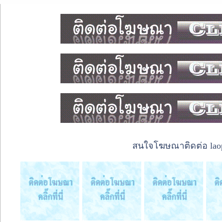
สนใจโฆษณาติดต่อ laope