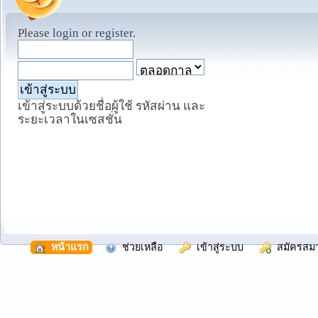
Please
login
or
register
.
เข้าสู่ระบบด้วยชื่อผู้ใช้ รหัสผ่าน และ
ระยะเวลาในเซสชั่น
  หน้าแรก
  ช่วยเหลือ
  เข้าสู่ระบบ
  สมัครสม