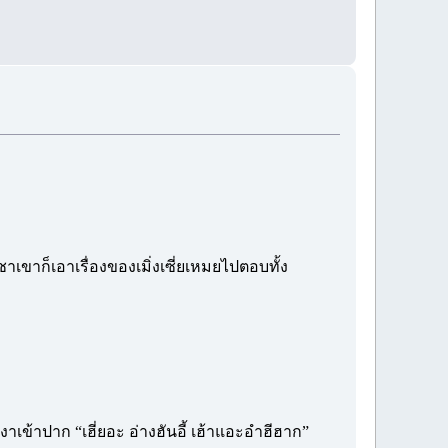
าก็เอาเรื่องของเมิ่งเซี่ยเหมยไปตอบทั้ง
งาเข้าปาก “เฮี่ยอะ อ่างฮันอี้ เฮ้าแอะอำฮีฮาก”