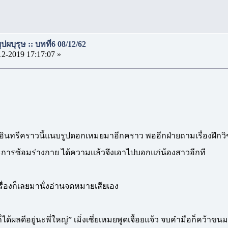
ผบุรุษ :: บทที่6 08/12/62
12-2019 17:17:07 »
ีคราวนี้แนบรูปดอกเหมยมาอีกคราว พออีกฝ่ายถามเรื่องฝึกวิชาเข
การซ้อมร่างกาย ได้ความแล้วจึงเอาไปบอกแก่น้องสาวอีกที
ื่องก็เลยมานั่งอ่านจดหมายเสียเอง
ด้ผลดีอยู่นะพี่ใหญ่” เมิ่งเซี่ยเหมยพูดเจื้อยแจ้ว จบคำมือก็คว้าขนม