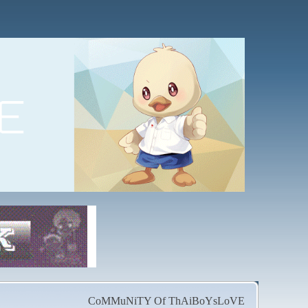
CoMMuNiTY Of ThAiBoYsLoVE