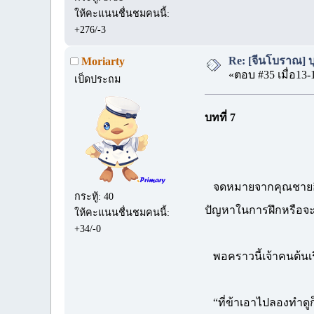
ให้คะแนนชื่นชมคนนี้:
+276/-3
Re: [จีนโบราณ] บุป
Moriarty
«ตอบ #35 เมื่อ13-
เป็ดประถม
บทที่ 7
จดหมายจากคุณชายอินทร
กระทู้: 40
ปัญหาในการฝึกหรือจะ
ให้คะแนนชื่นชมคนนี้:
+34/-0
พอคราวนี้เจ้าคนต้นเร
“ที่ข้าเอาไปลองทำดูก็ไ