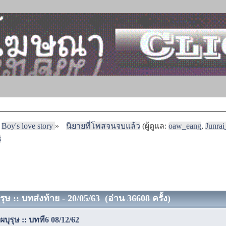
Boy's love story
»
นิยายที่โพสจนจบแล้ว
(ผู้ดูแล:
oaw_eang
,
Junra
3
ุษ :: บทส่งท้าย - 20/05/63 (อ่าน 36608 ครั้ง)
บุรุษ :: บทที่6 08/12/62