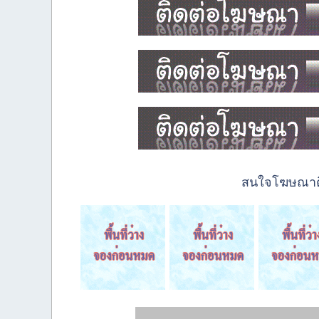
สนใจโฆษณาติด