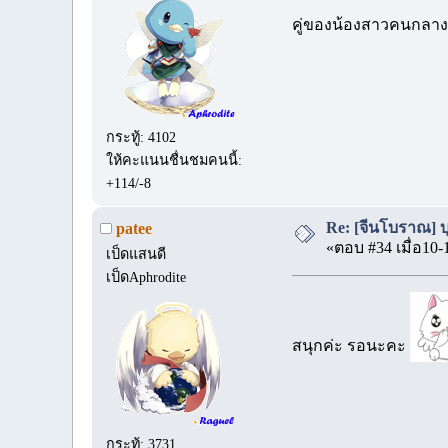
คู่ของน้องสาวคนกลาง
กระทู้: 4102
ให้คะแนนชื่นชมคนนี้:
+114/-8
Re: [จีนโบราณ] บุป
patee
«ตอบ #34 เมื่อ10-
เป็ดแสนดี
เป็ดAphrodite
สนุกค่ะ รอนะคะ
กระทู้: 3731