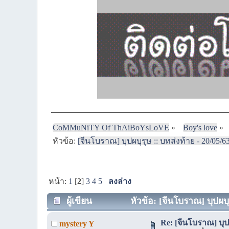
CoMMuNiTY Of ThAiBoYsLoVE
»
Boy's love
»
หัวข้อ:
[จีนโบราณ] บุปผบุรุษ :: บทส่งท้าย - 20/05/6
หน้า:
1
[
2
]
3
4
5
ลงล่าง
ผู้เขียน
หัวข้อ: [จีนโบราณ] บุปผบุร
Re: [จีนโบราณ] บุปผ
mystery Y