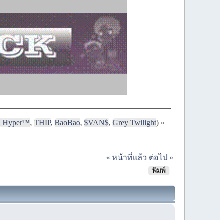
i_Hyper™
,
THIP
,
BaoBao
,
$VAN$
,
Grey Twilight
) »
« หน้าที่แล้ว
ต่อไป »
พิมพ์