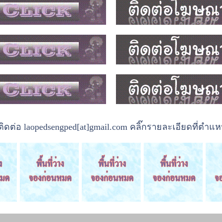
ต่อ laopedsengped[at]gmail.com คลิ๊กรายละเอียดที่ตำแหน