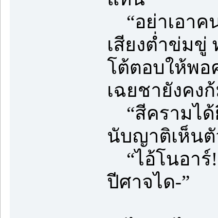
“อย่าเอาคนอื่
เสียงต่ำข่มขู
โต้ตอบให้พอค
เฉยชายังคงก้ม
“สีครามได้ยิน
นับญาติเห็นตั
“ไอ้โนอาร์! มึ
ปีศาจได-”