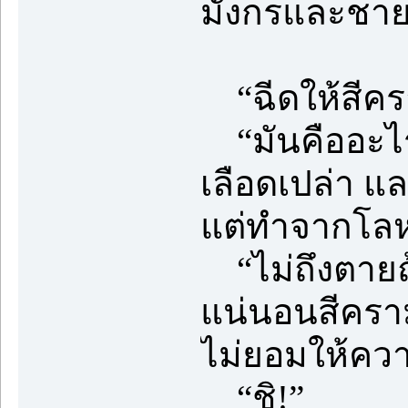
มังกรและชายเ
“ฉีดให้สีคร
“มันคืออะไร
เลือดเปล่า 
แต่ทำจากโล
“ไม่ถึงตายถ้
แน่นอนสีครา
ไม่ยอมให้ควา
“ชิ!”