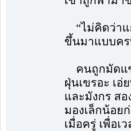
เขาถูกพามาข
“ไม่คิดว่าแ
ขึ้นมาแบบคร
คนถูกมัดแขน
ฝุ่นเขรอะ เอ่
และมังกร สองล
มองเล็กน้อยก
เมื่อครู่ เพื