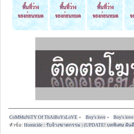
CoMMuNiTY Of ThAiBoYsLoVE
»
Boy's love
»
Boy's love
หัวข้อ:
Homicide : รับจ้างฆาตกรรม | (UPDATE! บทพิเศษ ฝันดี)