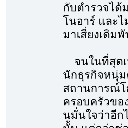
กับตำรวจได้ม
โนอาร์ และไม
มาเสี่ยงเดิมพั
จนในที่สุดเนื้
นักธุรกิจหนุ่
สถานการณ์โก
ครอบครัวของผ
นมั่นใจว่าอี