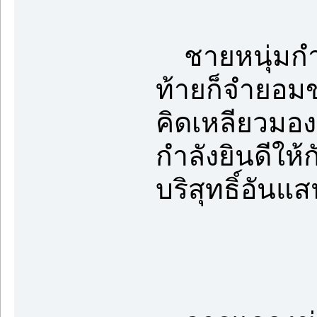
ชายหนุ่มกำม
ท้ายก็จำยอมข
คิดเหลียวมองค
กำลังยินดีให
บริสุทธิ์อัน