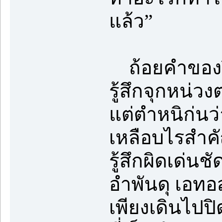
แล้ว”
ถ้อยคำของปีศ
รู้สึกจุกหน่
แต่ตำหนิก่นว
เหลือบไรสำคั
รู้สึกผิดเด่น
อำพันดุ เอท
เพียงเดินไปป