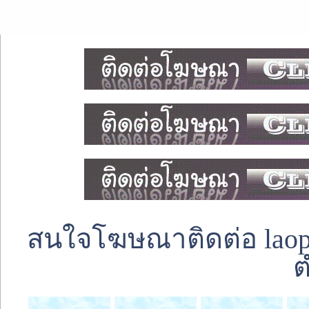
สนใจโฆษณาติดต่อ laoped
ต