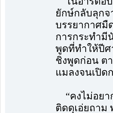
โนอาร์ตอบกลั
ยักษ์กลับลุกจ
บรรยากาศมืด
การกระทำมีน
พูดที่ทำให้ปี
ชิงพูดก่อน ตา
แมลงจนเปิดกว
“คงไม่อยากไป
ติดดุเอ่ยถาม