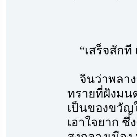
“เสร็จสักที เ
จินว่าพลางช
ทรายที่ฝังมน
เป็นของขวัญใ
เอาใจยาก ซึ่
สูงกลางเมือง