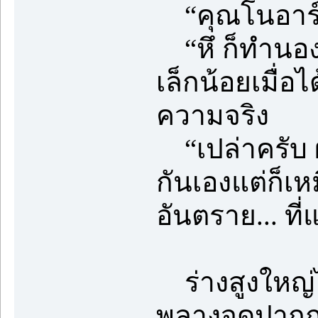
“คุณโนอาร์.
“หึ ก็ทำนองน
เล็กน้อยเมื่อ
ความจริง
“เปล่าครับ ผม
กันเองแต่ก็เห
อันตราย... ที
ร่างสูงใหญ่ไ
พลางจดปากกา