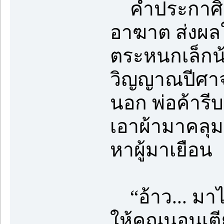
คำประกาศิตจ
อาฆาต ส่งผลให
ตระหนกเล็กน้อ
วิญญาณปีศาจข
นอก พ่อค้าร
เอาผ้ามาคลุม
หาผู้มาเยือน
“อ้าว... มาไ
ให้คุณนอนเตี