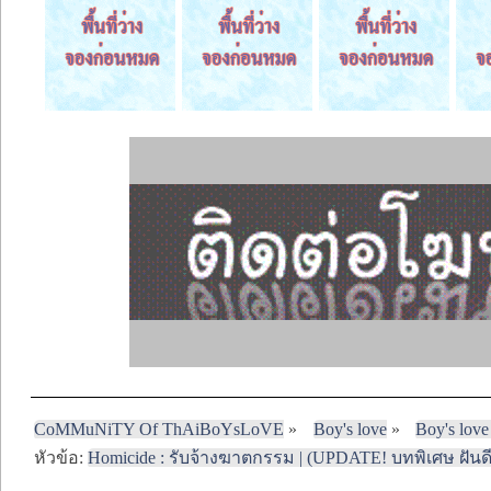
CoMMuNiTY Of ThAiBoYsLoVE
»
Boy's love
»
Boy's love
หัวข้อ:
Homicide : รับจ้างฆาตกรรม | (UPDATE! บทพิเศษ ฝันดี)