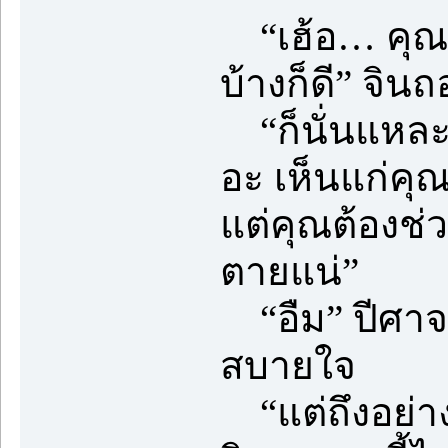
“เฮ้อ… คุณเน
บ้างก็ดี” จิ
“ก็นั่นแหละ
อะ เห็นแก่คุณ
แต่คุณต้องช่
ตายแน่”
“อืม” ปีศาจข
สบายใจ
“แต่ถึงอย่า