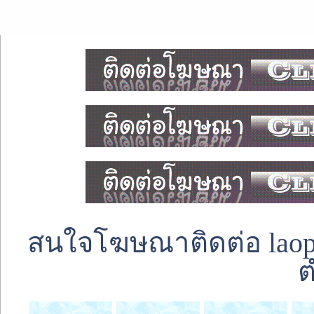
สนใจโฆษณาติดต่อ laoped
ต