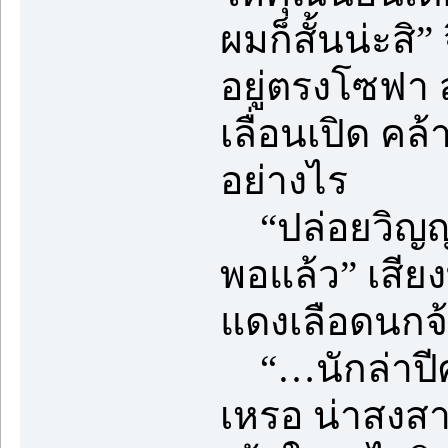
ผมก็สั้นน่ะสิ
อยู่ตรงโซฟา 
เลื่อนเปิด คล
อย่างไร
“ปล่อยวิญญา
พอแล้ว” เสียง
แดงเลือดนกจ
“…นักล่าปีศ
เหรอ น่าสงสาร