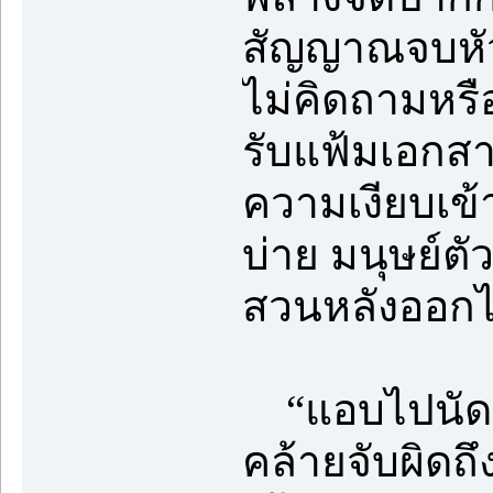
สัญญาณจบหัวข้
ไม่คิดถามหรื
รับแฟ้มเอกส
ความเงียบเข้
บ่าย มนุษย์ตั
สวนหลังออกไ
“แอบไปนัดแน
คล้ายจับผิดถึ