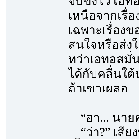
จับขังไว้ เอท
เหนือจากเรื่อ
เฉพาะเรื่องข
สนใจหรือส่งใ
ทว่าเอทอสมั่
ได้กับคลื่นใต้
ถ้าเขาเผลอ
“อา... นายค
“ว่า?” เสียง