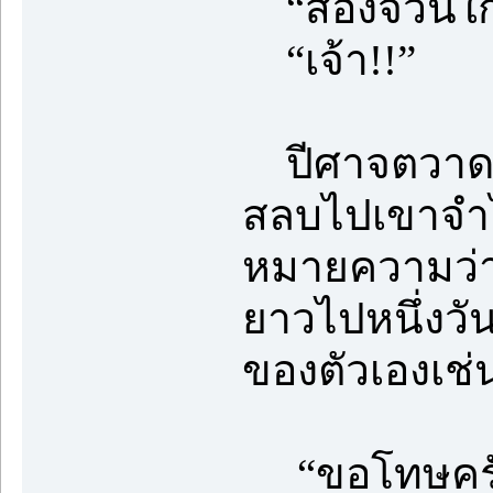
“สองจวนใกล
“เจ้า!!”
ปีศาจตวาดใส่ม
สลบไปเขาจำได
หมายความว่า
ยาวไปหนึ่งวั
ของตัวเองเช่น
“ขอโทษครับ 