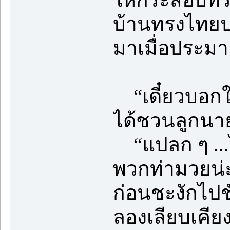
บ้านทรงไทยปร
มาเมื่อประมา
“เดี๋ยวบอกใ
ได้ชวนลูกนาย
“แปลก ๆ ...ไม
พวกท่ามวยน่
ก่อนชะงักไปชั
ลองเลียบเคี