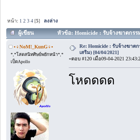
หน้า:
1
2
3
4
[
5
]
ลงล่าง
ผู้เขียน
หัวข้อ: Homicide : รับจ้างฆาตกรรม
Re: Homicide : รับจ้างฆาต
•♀NoM!_KunG♀•
เสริม) [04/04/2021]
*,*โสดสนิทศิษย์พยักหน้า*,*
«ตอบ #120 เมื่อ09-04-2021 23:43:
เป็ดApollo
โหดดดด