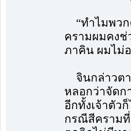
“ทำไมพวกคุณไม
ครามผมคงช่ว
ภาคิน ผมไม่
จินกล่าวตา
หลอกว่าจัดการ
อีกทั้งเจ้าตั
กรณีสีครามท