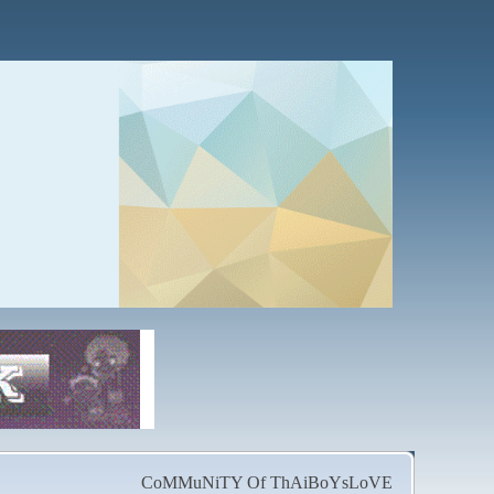
CoMMuNiTY Of ThAiBoYsLoVE