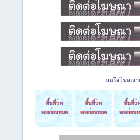
สนใจโฆษณาติด