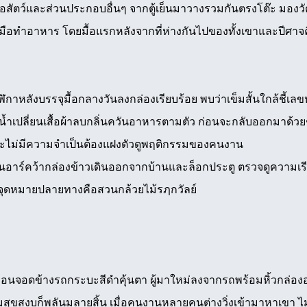
ื้อสัตว์และส่วนประกอบอื่นๆ จากตู้เย็นมาวางรวมกันตรงโต๊ะ มองวั
มือทำอาหาร โดยมื้อแรกหลังจากที่ห่างกันไปของทั้งเขาและปีศาจคื
หลังบรรจุมื้อกลางวันลงกล่องเรียบร้อย พบว่าเข็มสั้นใกล้ชี้เลขห
น้ำเปลี่ยนเสื้อผ้าลบกลิ่นควันอาหารตามตัว ก่อนจะกลับออกมาด้วยช
าะไม่มีความจำเป็นต้องแฝงตัวดูพฤติกรรมของคนงาน
นอาร์คว้ากล่องข้าวเดินออกจากบ้านและล็อกประตู ตรวจดูความเรียบ
ยจุดหมายปลายทางคือสวนกล้วยไม้รฦกวัลย์
อนจอดข้างรถกระบะสีดำคุ้นตา ผู้มาใหม่ลงจากรถพร้อมหิ้วกล่อง
สุขสงบก็พลันมลายสิ้น เมื่อคนงานหลายคนต่างวิ่งเข้ามาหาเขา ไม