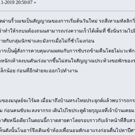
11-2019 20:50:07 »
่านริ้วเมฆเป็นสัญญาณของการเริ่มต้นวันใหม่ รถสีเทาเมทัลลิกวิ
ทำให้รถบนท้องถนนสามารถเร่งความเร็วได้เต็มที่ ซึ่งนั่นรวมไปถึ
ายกับกลุ่มนักฆ่าและมังกรเมื่อไม่กี่ชั่วโมงก่อน
เป็นผู้สั่งการควบคุมเกมผสมกับการขับรถข้ามคืนโดยไม่แวะพัก ทำใ
มน้ำหนักเท้าลงบนคันเร่งมากขึ้นไม่สนใจสัญญาณประท้วงขอพักของร่
นเล็กน้อย ก่อนที่อีกฝ่ายจะออกไปทำงาน
นุษย์จะไร้ผล เมื่อมาถึงบ้านทรงไทยประยุกต์แล้วพบว่ารถกระบะส
ม ก่อนคนขับจะลงจากรถ เดินไปไขประตูด้วยกุญแจที่เจ้าบ้านเคยม
อาศัยหนึ่งเดียวในตอนนี้กวาดสายตาโดยรอบราวกับเจ้าหน้าที่สืบสวน
ห็นดังนั้นโนอาร์จึงเดินเข้าห้องเพื่อนอนพักเอาแรงก่อนตื่นไปหาปีศา