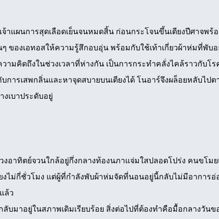
าแผนการสุดเลือดเย็นจนหมดสิ้น ก่อนกระโจนขึ้นเตียงปีศาจพร้
ๆ ของเอทอสให้ความรู้สึกอบอุ่น พร้อมกับใช้เท้าเกี่ยวผ้าห่มที่พับ
ามคิดถึงในช่วงเวลาที่ห่างกัน เป็นการกระทำคลั่งไคล้ราวกับโรคจิ
ับการเสพกลิ่นและหาจุดสบายบนเตียงได้ โนอาร์จึงผล็อยหลับไปต
างเบาประดับอยู่
งอาทิตย์จวนใกล้อยู่กึ่งกลางท้องนภาแจ่มใสปลอดโปร่ง คนขโมยเต
ไม่กี่ชั่วโมง แต่ผู้ที่กำลังพับผ้าห่มจัดที่นอนอยู่นี้กลับไม่มีอาก
อแล้ว
กลับมาอยู่ในสภาพเดิมเรียบร้อย สิ่งต่อไปที่ต้องทำคือมื้อกลางวั