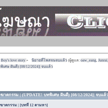
Boy's love story
»
นิยายที่โพสจนจบแล้ว
(ผู้ดูแล:
oaw_eang
,
Junra
เศษ ฝันดี) [08/12/2024]| จบแล้ว
างฆาตกรรม | (UPDATE! บทพิเศษ ฝันดี) [08/12/2024]| จบแล้ว 
างฆาตกรรม | [บทที่ 12 ตามหา]