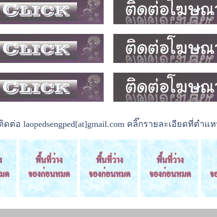
ต่อ laopedsengped[at]gmail.com คลิ๊กรายละเอียดที่ตำแหน