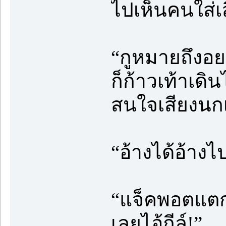
ไปเห็นคนใส่เ
“กูหมายถึงอย
ก็ก้าวเท้าเดิ
สนใจเสียงนกเส
“อ้างได้อ้างไ
“แจ็คพอตแตกไ
เลยไอ้กีล์!”