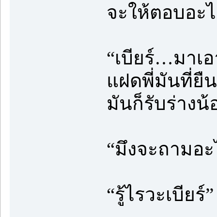
จะให้ตอบอะไ
“เบียร์…มาเอ
แฝดพี่มันที่ยื
มันก็รับร่างน
“มึงจะถามอะไร
“รู้ไรวะเบียร์”