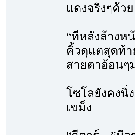
แดงจริงๆด้ว
“ทีหลังล้างห
คิ้วดุแต่สุดท
สายตาอ้อนๆมา
โซโล่ยังคงนิ
เขม็ง