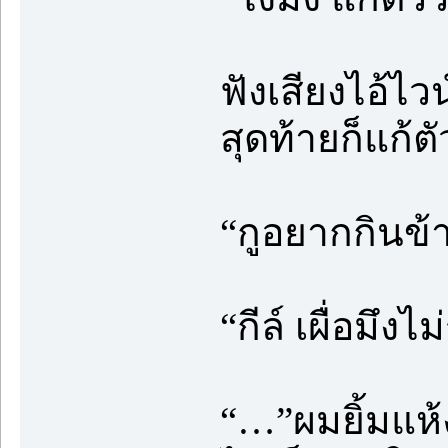
ฟังเสียงไอ้ไ
สุดท้ายก็แก้
“กูอยากกินข้า
“กีล์ เผื่อมึง
“…”ผมยิ้มแห