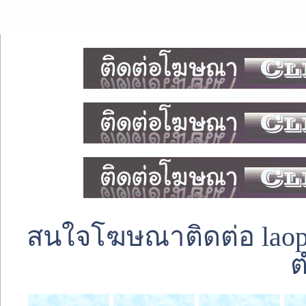
สนใจโฆษณาติดต่อ laoped
ต