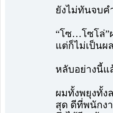
ยังไม่ทันจบคำต
“โซ…โซโล่”ผม
แต่ก็ไม่เป็นผ
หลับอย่างนี้แ
ผมทั้งพยุงทั้
สุด ดีที่พนักง