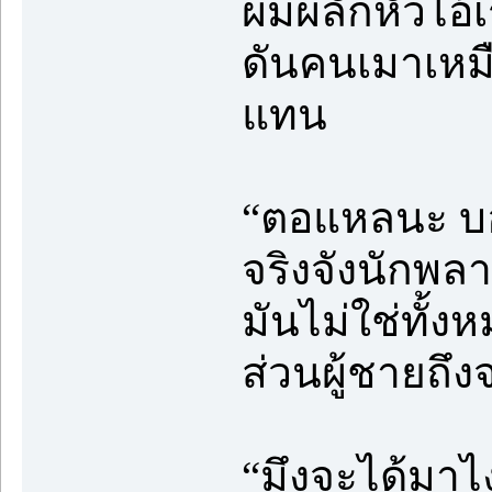
ผมผลักหัวไอ้
ดันคนเมาเหมือ
แทน
“ตอแหลนะ บอ
จริงจังนักพล
มันไม่ใช่ทั้ง
ส่วนผู้ชายถึง
“มึงจะได้มาไง