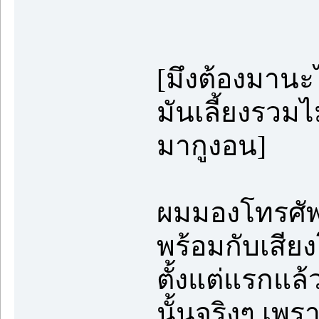
[มึงต้องมานะไอ
มันเลี้ยงรวมไ
มากูงอน]
ผมมองโทรศัพท์
พร้อมกับเสี
ตั้งแต่แรกแล้
นั้นจริงๆ เพ