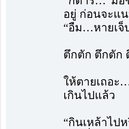
“กีตาร์…”มือ
อยู่ ก่อนจะแ
“อืม…หายเจ็
ตึกตัก ตึกตัก 
ให้ตายเถอะ… เ
เกินไปแล้ว
“กินเหล้าไปห