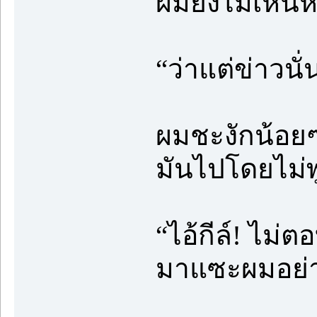
ผมยังไม่เห็นห
“ว่าแต่ข่าวนั
ผมชะงักน้อย
มันไปโดยไม่
“ไอ้กีล์! ไม่
มาแซะผมอย่า