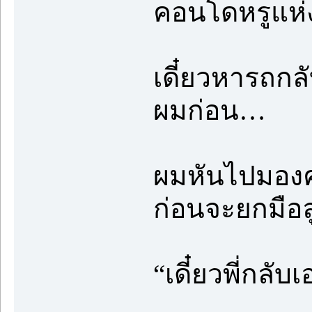
คอนโดหรูแห่
เดี๋ยวหารถกลั
ผมก่อน…
ผมหันไปมองคน
ก่อนจะยกมือลู
“เดี๋ยวพี่กลั