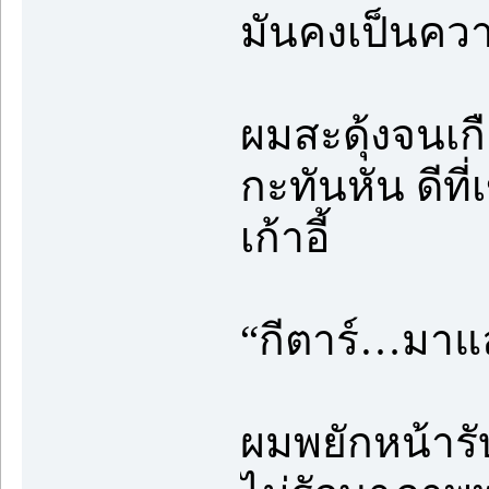
มันคงเป็นคว
ผมสะดุ้งจนเก
กะทันหัน ดีท
เก้าอี้
“กีตาร์…มาแ
ผมพยักหน้ารั