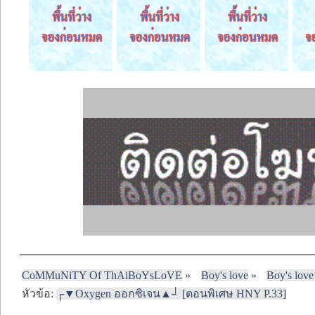
CoMMuNiTY Of ThAiBoYsLoVE
»
Boy's love
»
Boy's love
หัวข้อ:
┌▼Oxygen ออกซิเจน▲┘ [ตอนพิเศษ HNY P.33]