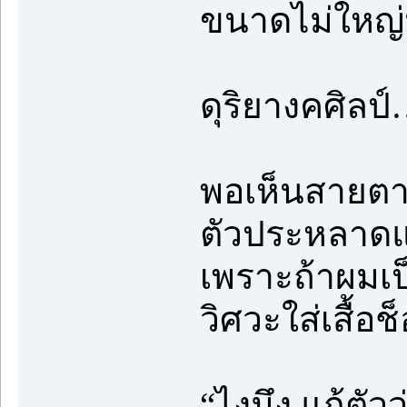
ขนาดไม่ใหญ่น
ดุริยางคศิลป
พอเห็นสายตา
ตัวประหลาดแล
เพราะถ้าผมเป
วิศวะใส่เสื้อช็
“ไงมึง แก้ตัวว