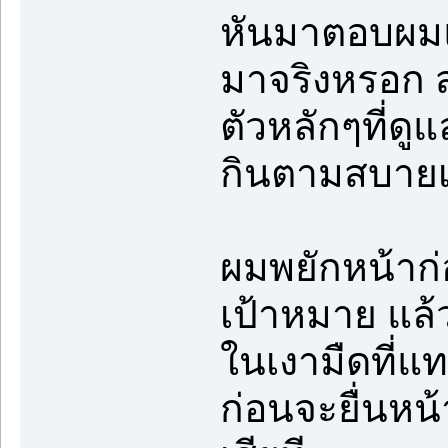
หันมาตอบผมแทน
มาจริงหรอก ส่ว
ตัวหลักๆที่ดูแ
กินตามสบายเล
ผมพยักหน้าก่
เป้าหมาย แล้ว
ในเงามืดที่แท
ก่อนจะยื่นหน