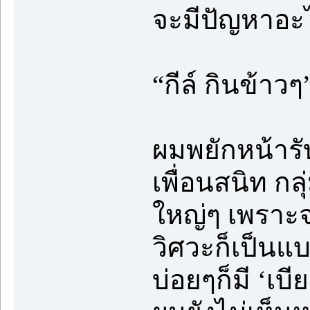
จะมีปัญหาอะไ
“กีล์ กินข้าวๆ
ผมพยักหน้ารั
เพื่อนสนิท กล
ใหญ่ๆ เพราะจ
วิศวะก็เป็นแบ
บ่อยๆก็มี ‘เบี