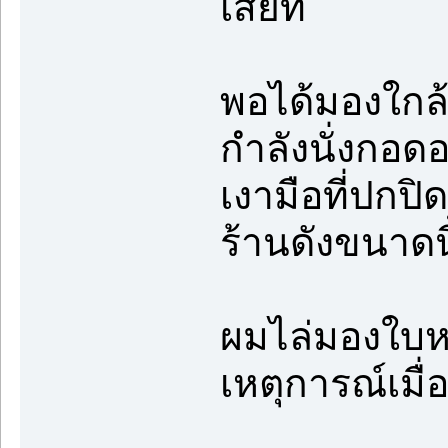
เสียที
พอได้มองใกล้ๆ
กำลังนั่งกอด
เงามือที่ปกปิ
ร้านดังขนาดนี
ผมไล่มองใบหน
เหตุการณ์เมื