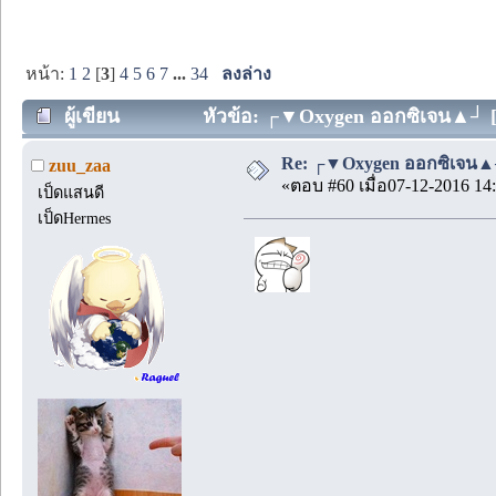
หน้า:
1
2
[
3
]
4
5
6
7
...
34
ลงล่าง
ผู้เขียน
หัวข้อ: ┌▼Oxygen ออกซิเจน▲┘ [ตอ
Re: ┌▼Oxygen ออกซิเจน▲┘
zuu_zaa
«ตอบ #60 เมื่อ07-12-2016 14:
เป็ดแสนดี
เป็ดHermes