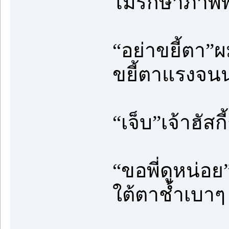
ไม่รักษาภาพ
“อย่าขยี้ตา”ผ
ขยี้ตาแรงจนน
“เจ็บ”เจ้าฮัส
“ขอพี่ดูหน่อย
ใต้ตาช้ำเบาๆ