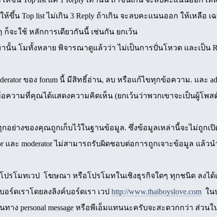
ให้ขึ้น Top list ไม่เกิน 3 Reply ถ้าเกิน จะลบคะแนนออก ให้เหลือ
ก็จะใช้ หลักการเดียวกันนี้ เช่นกัน ยกเว้น
้น โมทั้งหลาย พิจารณาดูแล้วว่า ไม่เป็นการปั่นโหวต และเป็น Rep
erator ของ forum นี้ มีสิทธิ์อ่าน, ลบ หรือแก้ไขทุกข้อความ. และ adm
อความที่คุณได้แสดงความคิดเห็น (ยกเว้นว่าพวกเขาจะเป็นผู้โพสต์
กอย่างของคุณถูกเก็บไว้ในฐานข้อมูล. ซึ่งข้อมูลเหล่านี้จะไม่ถูกเป
ator และ moderator ไม่สามารถรับผิดชอบต่อการถูกเจาะข้อมูล แล้
โปรโมทเวป โฆษณา หรือโปรโมทในเชิงธุรกิจใดๆ ทุกชนิด ลงได้เฉพ
บอร์ดเราโดยลงลิงค์บอร์ดเรา เวป
http://www.thaiboyslove.com
ในบอ
กันทาง personal message หรือพีเอ็มแทนนะครับจะสะดวกกว่า ส่วนใ