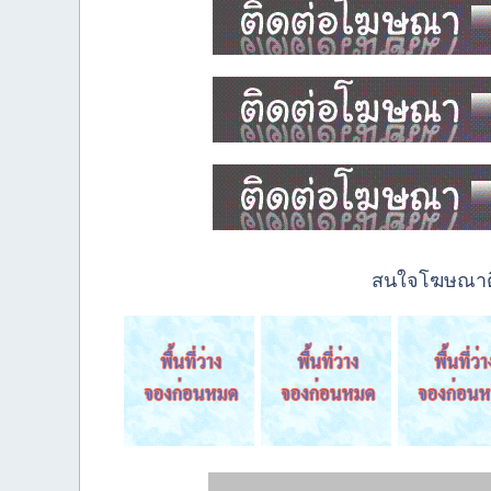
สนใจโฆษณาติด