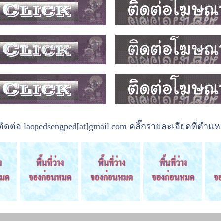
ต่อ laopedsengped[at]gmail.com คลิ๊กรายละเอียดที่ตำแหน