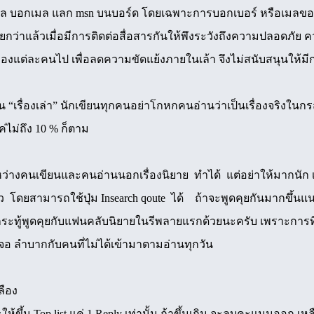
ล บอกเมล แลก msn บนบอร์ด โดยเฉพาะการบอกเบอร์ หรือเมลของคน
กว่าแล้วเมื่อมีการติดต่อสื่อสารกันให้พึงระวังถึงความปลอดภัย ค
ัวของแต่ละคนไป เพื่อลดความขัดแย้งภายในเล้า จึงไม่สนับสนุนให้ม
ป็น “เรื่องเล่า” นักเขียนทุกคนอย่าโกหกคนอ่านว่าเป็นเรื่องจริงในกรณี
ค่ไม่ถึง 10 % ก็ตาม
ว่างคนเขียนและคนอ่านนอกเรื่องนิยาย ทำได้ แต่อย่าให้มากนัก 
ว โดยสามารถใช้ปุ่ม Insearch qoute ได้ ถ้าจะพูดคุยกันมากขึ้นแนะน
งกระทู้พูดคุยกับแฟนคลับนิยายในรีพลายแรกด้วยนะครับ เพราะกา
เจอ ลำบากกับคนที่ไม่ได้เข้ามาตามอ่านทุกวัน
ลือง
ขึ้น Top list แค่ 1 Reply เท่านั้น ถ้าขึ้นเกิน จะลบคะแนนออก เหล