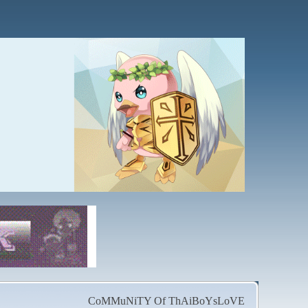
CoMMuNiTY Of ThAiBoYsLoVE