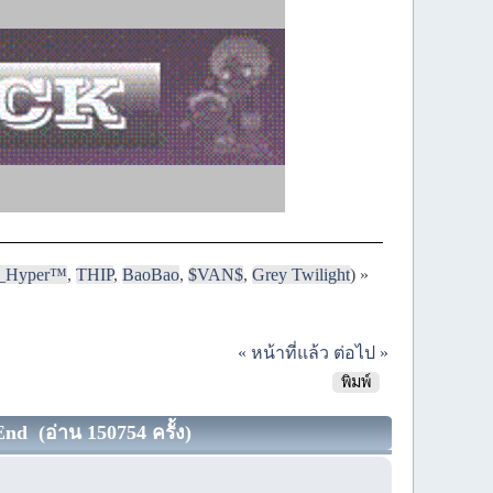
i_Hyper™
,
THIP
,
BaoBao
,
$VAN$
,
Grey Twilight
) »
« หน้าที่แล้ว
ต่อไป »
พิมพ์
End (อ่าน 150754 ครั้ง)