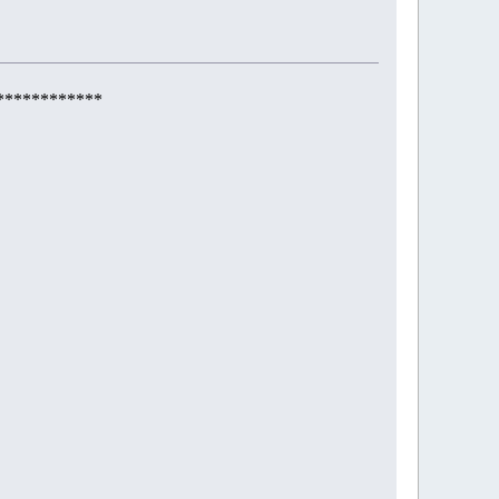
************