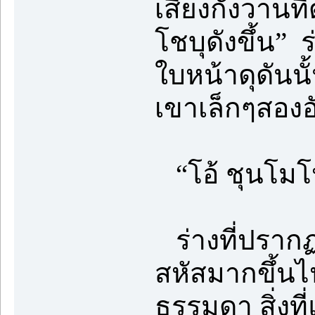
เสียงกังวานท
โชบุดังขึ้น”
ใบหน้าดุดันนั
เขาเล็กๆสองอั
“โอ้ ชุนโมโ
ร่างที่ปรากฏ
สหัสมากขึ้นไป
ธรรมดา สิ่งท