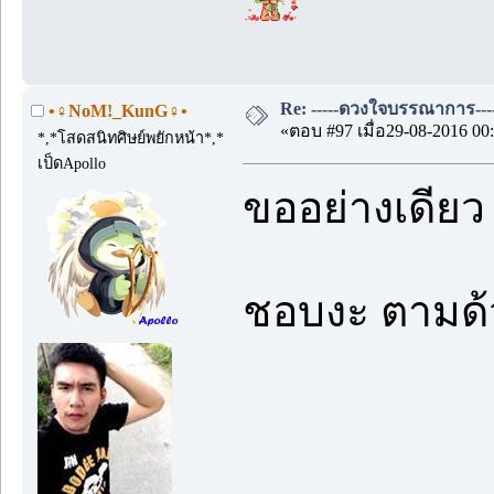
Re: -----ดวงใจบรรณาการ---
•♀NoM!_KunG♀•
«ตอบ #97 เมื่อ29-08-2016 00:
*,*โสดสนิทศิษย์พยักหน้า*,*
เป็ดApollo
ขออย่างเดียว
ชอบงะ ตามด้