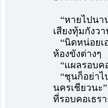
“หายไปนานเล
เสียงทุ้มกังว
“นิดหน่อยเ
ห้องขังต่างๆ
“แผลรอบคอนั
“ชุนก็อย่าไป
นครเชียวนะ”
ที่รอบคอเธรา