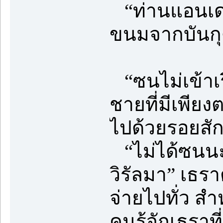
“ท่านแอนเดร
ขนมจากบันกุด
“ซนไม่เข้าเรื
ชายที่มีเพียง
ไปด้วยรอยสั
“ไม่ได้ซนนะเ
วิรัลมา” เธ
จ่ายไปทั่ว สำ
คนรู้จักเธราท