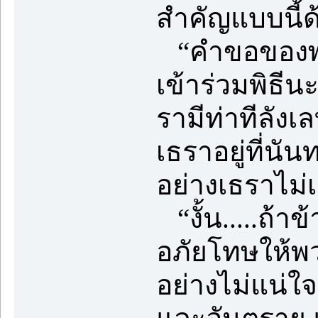
สำคัญแบบนี้ด
“คำขอของพร
เข้าร่วมพิธี
รามีท่าทีลังเ
เธราอยู่ที่น
อย่างเธราไม่
“งั้น.....ถ้า
อภัยโทษให้พว
อย่างไม่แน่ใ