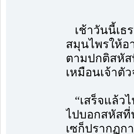
เช้าวันนี้เธ
สมุนไพรให้อ
ตามปกติสหัสท
เหมือนเจ้าตั
“เสร็จแล้วไปก
ไปบอกสหัสที่น
เซก็ปรากฏกา