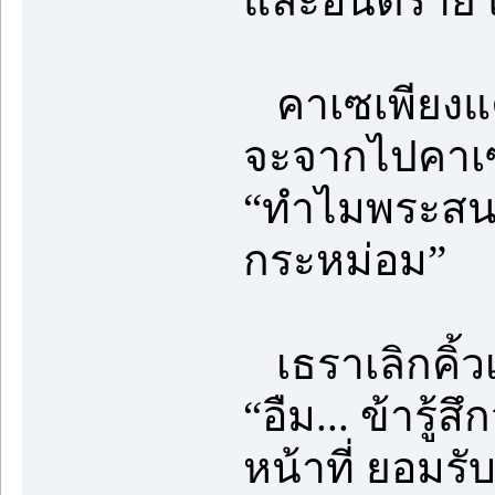
และอันตราย แ
คาเซเพียงแค
จะจากไปคาเซ
“ทำไมพระสนม
กระหม่อม”
เธราเลิกคิ้
“อืม... ข้ารู
หน้าที่ ยอมรั