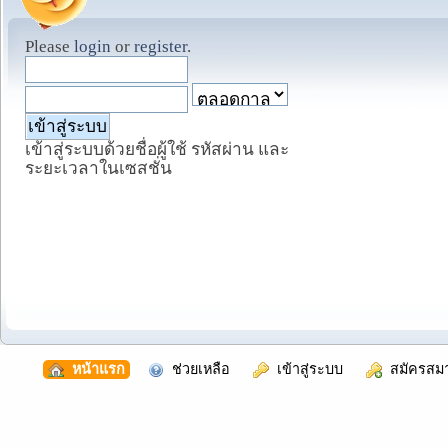
Please
login
or
register
.
เข้าสู่ระบบด้วยชื่อผู้ใช้ รหัสผ่าน และ
ระยะเวลาในเซสชั่น
  หน้าแรก
  ช่วยเหลือ
  เข้าสู่ระบบ
  สมัครสม