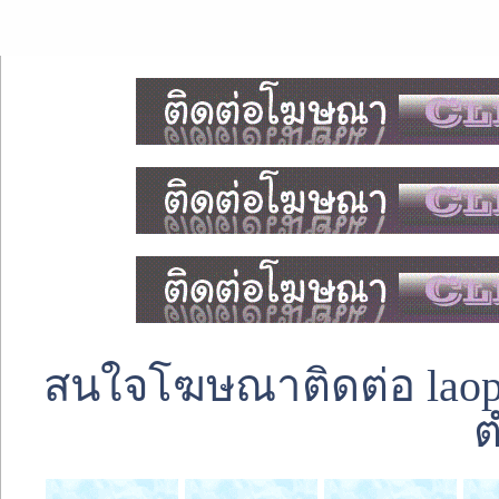
สนใจโฆษณาติดต่อ laoped
ต