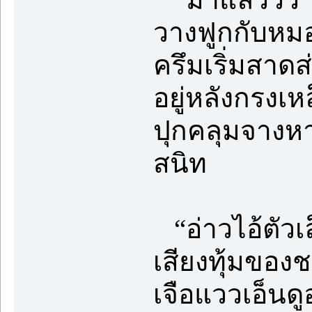
วางฟูกกับหมอ
ครึมเริ่มสาดส
อยู่หลังกรงเ
ปุกคลุมจางห
สนิท
“อ่าวไอ้ตัว
เสียงทุ้มของช
เจือแววเอ็นดู