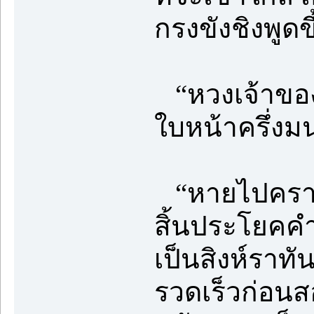
กรงขังชิงพูดข
“หวงเจ้าของย
ใบหน้าครึ่งมน
“หายไปคราวนี
สิ้นประโยคคำ
เป็นสิงห์ราทั
รวดเร็วก่อนสอ