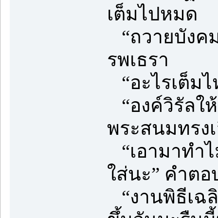
เต็มไปหมด
“ถวายบังคม
รพเธรา
“อะไรเต็มไ
“องค์วิรัลให
พระสนมทรงเ
“เอามาทำไมคา
ใส่นะ” คำตอ
“งานพิธีเฉล