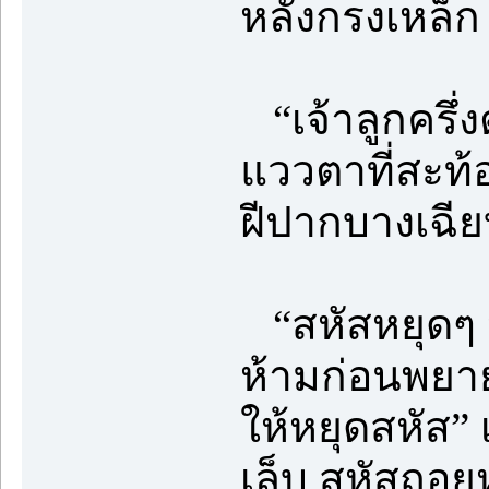
หลังกรงเหล็ก
“เจ้าลูกครึ่งต
แววตาที่สะท้
ฝีปากบางเฉียบ
“สหัสหยุดๆ ป
ห้ามก่อนพยา
ให้หยุดสหัส”
เล็บ สหัสถอย