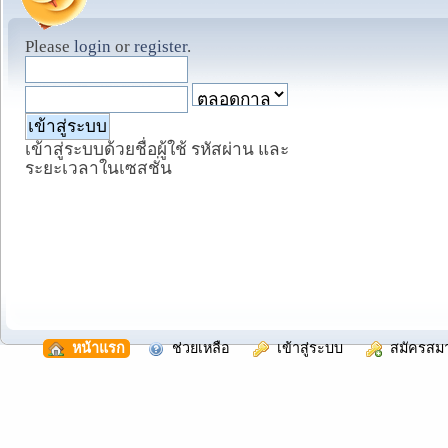
Please
login
or
register
.
เข้าสู่ระบบด้วยชื่อผู้ใช้ รหัสผ่าน และ
ระยะเวลาในเซสชั่น
  หน้าแรก
  ช่วยเหลือ
  เข้าสู่ระบบ
  สมัครสม