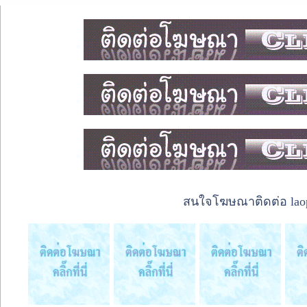
สนใจโฆษณาติดต่อ laope