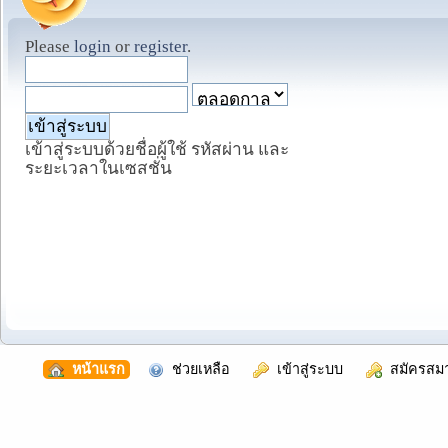
Please
login
or
register
.
เข้าสู่ระบบด้วยชื่อผู้ใช้ รหัสผ่าน และ
ระยะเวลาในเซสชั่น
  หน้าแรก
  ช่วยเหลือ
  เข้าสู่ระบบ
  สมัครสม