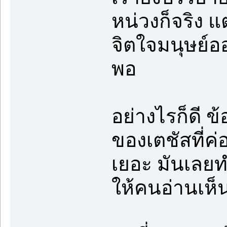
หน่วงก็จริง 
จิตใจมนุษย์ออ
พอ
อย่างไรก็ดี ข
ของเตชัสที่ค
เยอะ มันเลย
ให้คนอ่านเห็