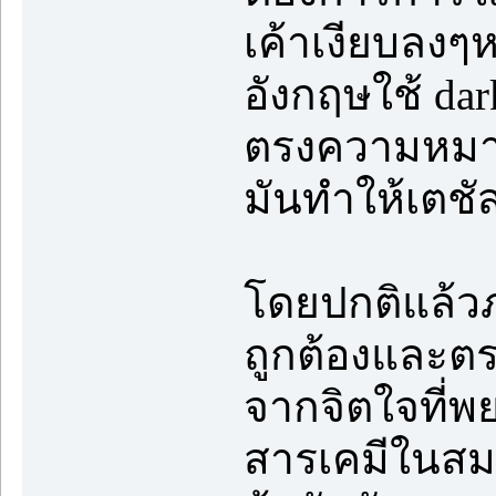
เค้าเงียบลงๆหร
อังกฤษใช้ dar
ตรงความหมายจ
มันทำให้เตชัสเ
โดยปกติแล้วภ
ถูกต้องและตร
จากจิตใจที่พ
สารเคมีในสมอ