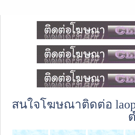
สนใจโฆษณาติดต่อ laoped
ต