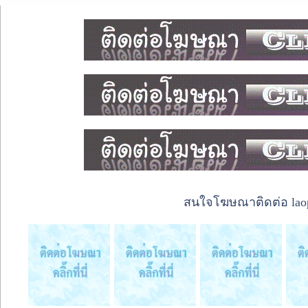
สนใจโฆษณาติดต่อ laope