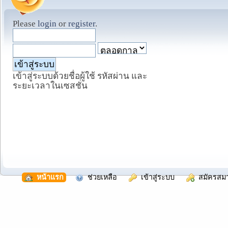
Please
login
or
register
.
เข้าสู่ระบบด้วยชื่อผู้ใช้ รหัสผ่าน และ
ระยะเวลาในเซสชั่น
  หน้าแรก
  ช่วยเหลือ
  เข้าสู่ระบบ
  สมัครสม