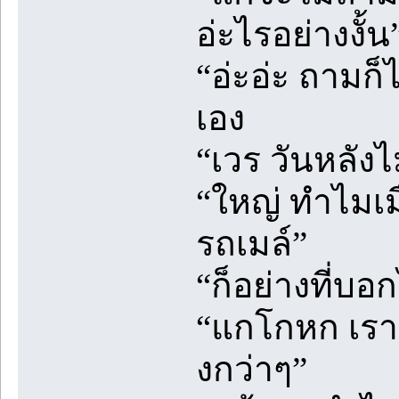
อ่ะไรอย่างงั้น
“อ่ะอ่ะ ถามก็
เอง
“เวร วันหลังไ
“ใหญ่ ทำไมเม
รถเมล์”
“ก็อย่างที่บ
“แกโกหก เราเ
งกว่าๆ”