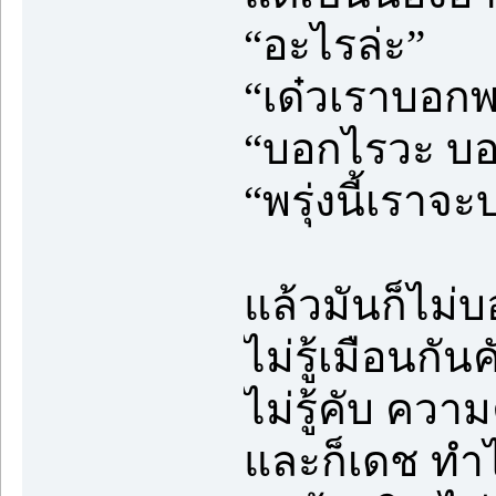
“อะไรล่ะ”
“เด๋วเราบอกพร
“บอกไรวะ บอกม
“พรุ่งนี้เราจ
แล้วมันก็ไม่บ
ไม่รู้เมือนกั
ไม่รู้คับ ควา
และก็เดช ทำไ