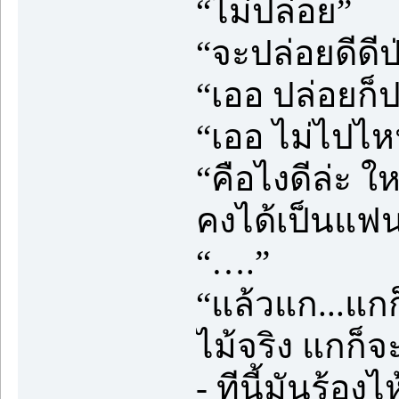
“ไม่ปล่อย”
“จะปล่อยดีดีป่
“เออ ปล่อยก็
“เออ ไม่ไปไห
“คือไงดีล่ะ ให
คงได้เป็นแฟน
“….”
“แล้วแก...แก
ไม้จริง แกก็จ
- ทีนี้มันร้อง