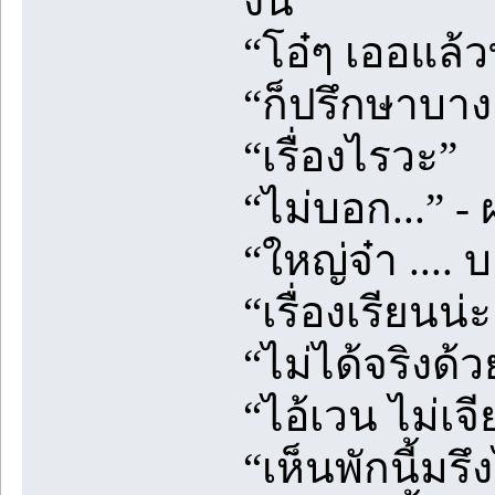
งั้น”
“โอ๋ๆ เออแล้ว
“ก็ปรึกษาบางเ
“เรื่องไรวะ”
“ไม่บอก...” -
“ใหญ่จ๋า .... 
“เรื่องเรียนน่
“ไม่ได้จริงด้ว
“ไอ้เวน ไม่เจี
“เห็นพักนี้มรึ