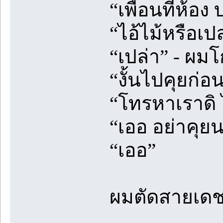
“เพื่อนที่ห้อง
“ไอ้ไม้หรือเป
“เปล่า” - ผม
“งั้นไปคุยก่อ
“โทรหาเราดิ
“เออ อย่าคุยน
“เออ”
ผมตัดสายเดชไ