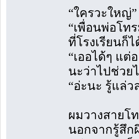
“ใครวะใหญ่” 
“เพื่อนพ่อโทร
ที่โรงเรียนก็
“เออได้ๆ แต่อ
นะว่าไปช่วยไ
“อ่ะนะ รู้แล่ว
ผมวางสายโทร
นอกจากรู้สึกผ