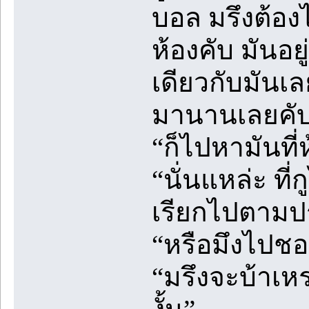
บอล มรึงต้องไ
ห้องคับ มันอยู
เดียวกับมันเล
มานานเลยคับ
“ก็ไปหามันที่
“นั่นแหล่ะ ที
เรียกไปตามปร
“หรือมึงไปชอ
“มรึงจะบ้าเหร