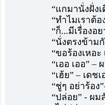
“แกมานั่งฝั่งเ
“ทำไมเราต้อ
“ก็...มีเรื่อง
“นั่งตรงข้ามก
“ขอร้องเหอะ
“เออ เออ” – ผ
“เฮ้ย” – เดช
“ชู่ๆ อย่าร้อ
“ปล่อย” - ผมสั