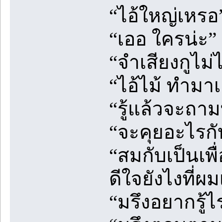
“ไอ้ใหญ่เหรอ
“เออ ใครน่ะ”
“จำเสียงกูไม่
“ไอ้ไม้ ทำมาเล
“รู้แล้วจะถา
“จะคุยอะไรกับก
“สมกับเป็นเพื
ดีใจยังไงที่ผมเ
“มรึงอยากรู้