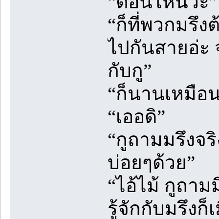
“ตอนไหนวะ”
“ก็ที่พวกมรึงต
ไปกันสายอ่ะ จ
กับกู”
“ก็นานเหมือ
“เออดิ”
“กูถามมรึงจร
บ่อยๆด้วย”
“ไอ้ไม้ กูถามม
รู้จักกับมรึง