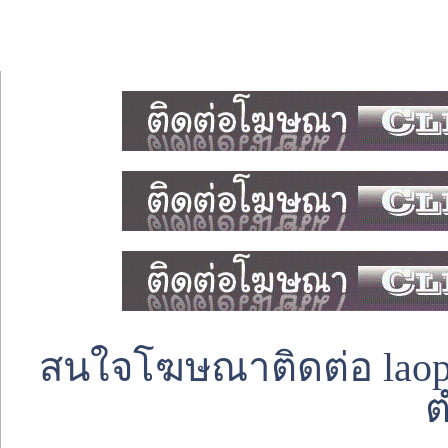
สนใจโฆษณาติดต่อ laoped
ต