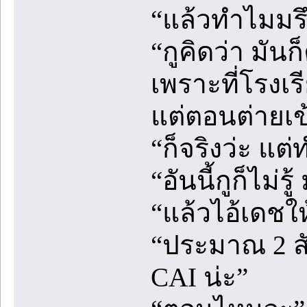
“แล้วทำไมมรึ
“กูคิดว่า มัน
เพราะที่โรงเ
แต่ตอนต่ายเข้
“ก็จริงว่ะ แต
“อันนี้กูก็ไม่ร
“แล้วไอ้เดชใ
“ประมาณ 2 สัป
CAI น่ะ”