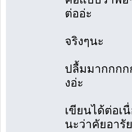
ต่ออ่ะ
จริงๆนะ
ปลื้มมากกกกก
งอ่ะ
เขียนได้ต่อเน
นะว่าคัยอารั