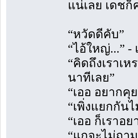
แน่เลย เดชก็
“หวัดดีคับ”
“ไอ้ใหญ่...”
“คิดถึงเราเหร
นาทีเลย”
“เออ อยากคุย
“เพิ่งแยกกันไม
“เออ ก็เราอยา
“แกจะไม่ถามเ