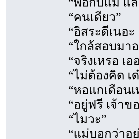
“พ่อกับแม่ แล
“คนเดียว”
“อิสระดีเนอะ 
“ใกล้สอบมาอยู
“จริงเหรอ เออ
“ไม่ต้องคิด เ
“หอแกเดือนเท
“อยู่ฟรี เจ้าข
“ไมวะ”
“แม่บอกว่าอย่