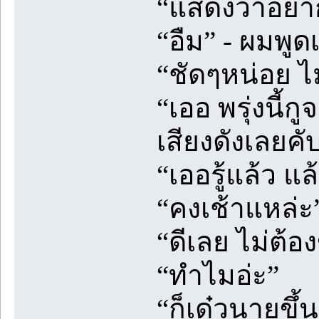
“แสดงว่าอยา
“อืม” - ผมพูด
“ชัดๆหน่อย ไม
“เออ พรุ่งนี้ก
เสียงดังเลยคั
“เออรู้แล้ว แล
“คงเช้าแหล่ะ
“ดีเลย ไม่ต้
“ทำไมอ่ะ”
“ก็เด๋วนายขึ้