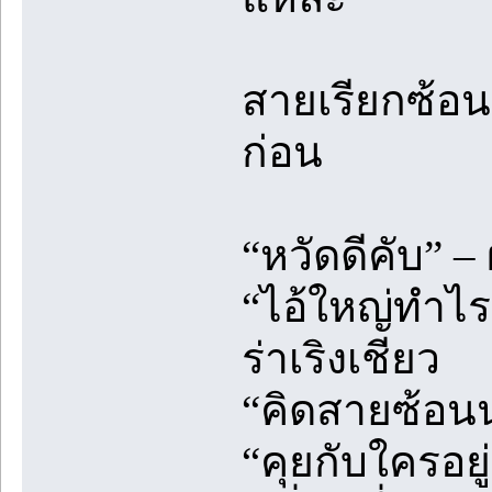
สายเรียกซ้อน
ก่อน
“หวัดดีคับ” 
“ไอ้ใหญ่ทำไร
ร่าเริงเชียว
“คิดสายซ้อนน
“คุยกับใครอยู