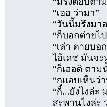
“มรึงตอบตาม
“เออ ว่ามา”
“วันนี้มรึงมาอ
“ก็บอกต่ายไปเ
“เล่า ต่ายบอก
ไอ้เดช มันจะ
“ก็เออดิ ตามน
“กูแอบเห็นว่า
“ก็...ยังไงล่ะ
สะพานไงล่ะ ว่