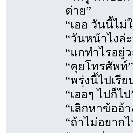
ต่าย”
“เออ วันนี้ไม
“วันหน้าไงล่
“แกทำไรอยู่ว
“คุยโทรศัพท์”
“พรุ่งนี้ไปเรี
“เออๆ ไปก็ไป
“เลิกหาข้ออ้
“ถ้าไม่อยากไ