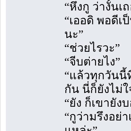
“หึงกู ว่างั้
“เออดิ พอดีเป
นะ”
“ช่วยไรวะ”
“จีบต่ายไง”
“แล้วทุกวันนี
กัน นี่ก็ยังไ
“ยัง ก็เขายังบ
“กูว่ามรึงอย่
แหล่ะ”