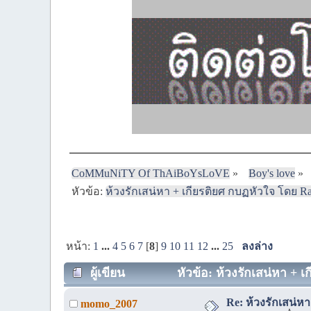
CoMMuNiTY Of ThAiBoYsLoVE
»
Boy's love
»
หัวข้อ:
ห้วงรักเสน่หา + เกียรติยศ กบฏหัวใจ โดย Ra
หน้า:
1
...
4
5
6
7
[
8
]
9
10
11
12
...
25
ลงล่าง
ผู้เขียน
หัวข้อ: ห้วงรักเสน่หา + เ
Re: ห้วงรักเสน่ห
momo_2007