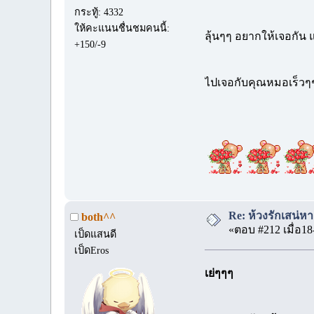
กระทู้: 4332
ให้คะแนนชื่นชมคนนี้:
ลุ้นๆๆ อยากให้เจอกัน
+150/-9
ไปเจอกับคุณหมอเร็วๆๆ 
Re: ห้วงรักเสน่ห
both^^
«ตอบ #212 เมื่อ18
เป็ดแสนดี
เป็ดEros
เย่ๆๆๆ