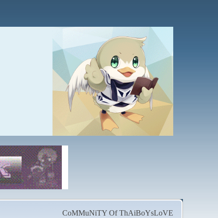
CoMMuNiTY Of ThAiBoYsLoVE