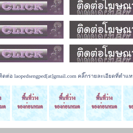
ต่อ laopedsengped[at]gmail.com คลิ๊กรายละเอียดที่ตำแหน