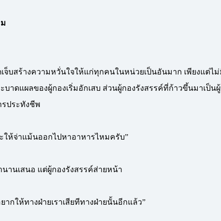
อม
ดเจ็บสร้างความหวั่นใจให้แก่ทุกคนในหน่วยเป็นอันมาก เพียงแต่ไ
าดแผลของผู้กองเริ่มอักเสบ ส่วนผู้กองรังสรรค์ที่ก้าวขึ้นมาเป็นผู
ารประทังชีพ
ง จะให้จ่าแม้นออกไปหาอาหารไหมครับ”
บมานานเสนอ แต่ผู้กองรังสรรค์ส่ายหน้า
อยากให้ทางฝ่ายเราเสียทีทางฝ่ายนั้นอีกแล้ว”