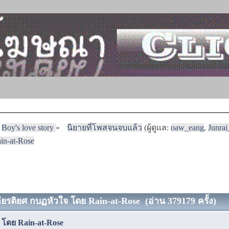
Boy's love story
»
นิยายที่โพสจนจบแล้ว
(ผู้ดูแล:
oaw_eang
,
Junra
in-at-Rose
กียรติยศ กบฏหัวใจ โดย Rain-at-Rose (อ่าน 379179 ครั้ง)
า โดย Rain-at-Rose