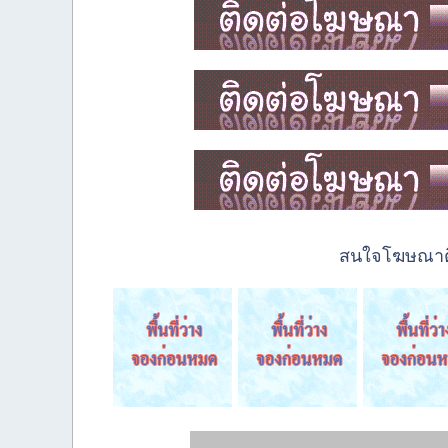
สนใจโฆษณาติด