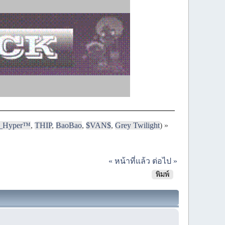
i_Hyper™
,
THIP
,
BaoBao
,
$VAN$
,
Grey Twilight
) »
« หน้าที่แล้ว
ต่อไป »
พิมพ์