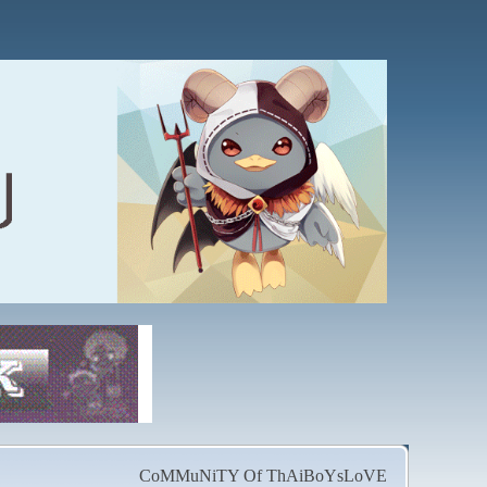
CoMMuNiTY Of ThAiBoYsLoVE