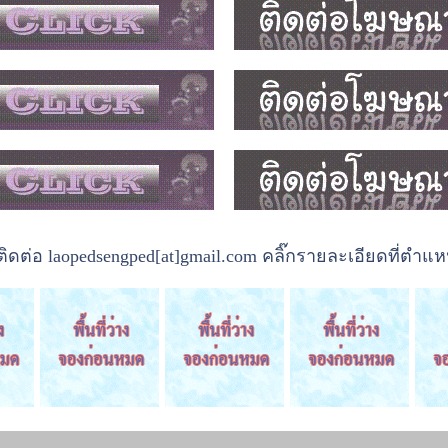
ต่อ laopedsengped[at]gmail.com คลิ๊กรายละเอียดที่ตำแหน