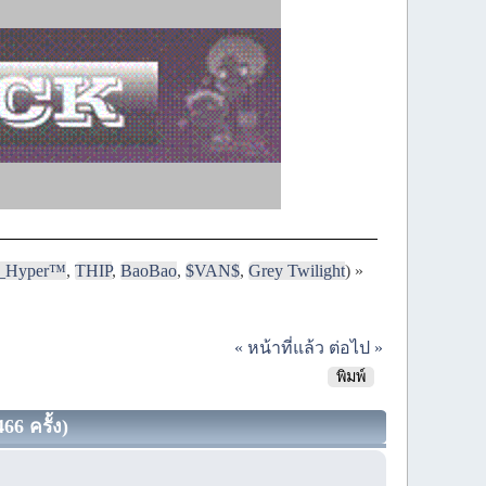
i_Hyper™
,
THIP
,
BaoBao
,
$VAN$
,
Grey Twilight
) »
« หน้าที่แล้ว
ต่อไป »
พิมพ์
66 ครั้ง)