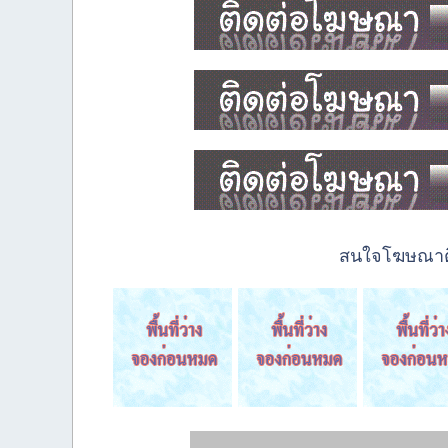
สนใจโฆษณาติด