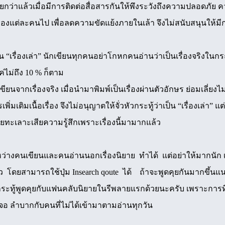
กว่าแล้วเมื่อมีการติดต่อสื่อสารกันให้พึงระวังถึงความปลอดภัย ค
ัวของแต่ละคนไป เพื่อลดความขัดแย้งภายในเล้า จึงไม่สนับสนุนให้ม
ป็น “เรื่องเล่า” นักเขียนทุกคนอย่าโกหกคนอ่านว่าเป็นเรื่องจริงในกรณี
ค่ไม่ถึง 10 % ก็ตาม
ขียนจากเรื่องจริง เมื่อนำมาพิมพ์เป็นเรื่องผ่านตัวอักษร ย่อมเลี่ยงไม่ได
เพิ่มเติมเนื้อเรื่อง จึงไม่อนุญาตให้จั่วหัวกระทู้ว่าเป็น “เรื่องเล่า”
ยทะเลาะเสียความรู้สึกเพราะเรื่องนี้มามากแล้ว
ว่างคนเขียนและคนอ่านนอกเรื่องนิยาย ทำได้ แต่อย่าให้มากนัก 
ว โดยสามารถใช้ปุ่ม Insearch qoute ได้ ถ้าจะพูดคุยกันมากขึ้นแนะน
งกระทู้พูดคุยกับแฟนคลับนิยายในรีพลายแรกด้วยนะครับ เพราะกา
เจอ ลำบากกับคนที่ไม่ได้เข้ามาตามอ่านทุกวัน