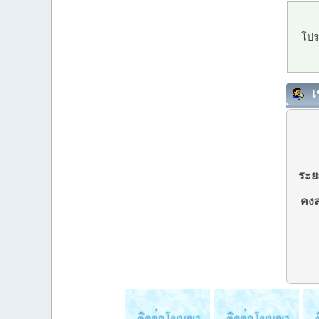
โปร
เ
ระยะ
คงส