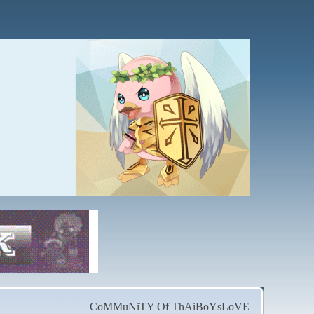
CoMMuNiTY Of ThAiBoYsLoVE