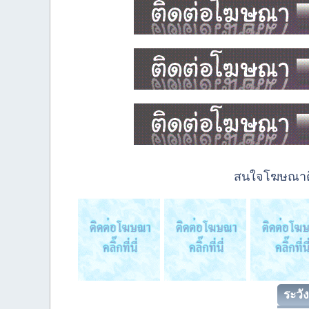
สนใจโฆษณาติด
ระวัง