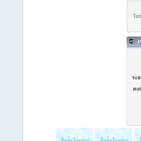
โปร
เ
ระยะ
คงส