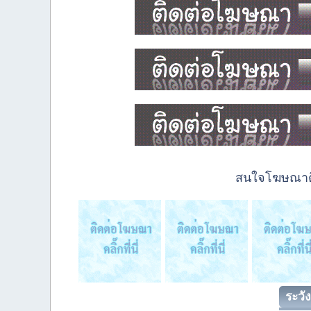
สนใจโฆษณาติด
ระวัง