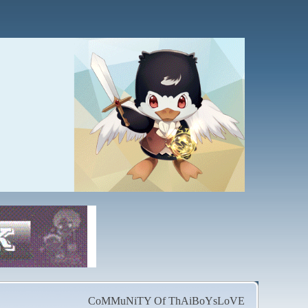
CoMMuNiTY Of ThAiBoYsLoVE