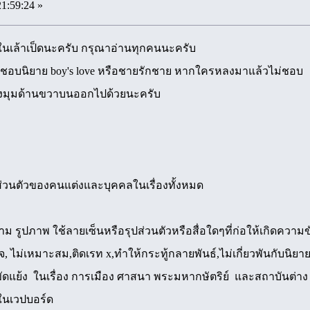
21:59:24 »
นเล้าเป็ดนะครับ กรุณาอ่านทุกคนนะครับ
คนชื่นชอบนิยาย boy's love หรือชายรักชาย หากใครหลงมาแล้วไม่ชอบ
มุมด้านขวาบนออกไปด้วยนะครับ
ิส่วนตัวของคนแต่งและบุคคลในเรื่องทั้งหมด
าม รูปภาพ ใช้ลายเซ็นหรือรุปส่วนตัวหรือสื่อใดๆที่ก่อให้เกิดคว
ยจ, ไม่เหมาะสม,ติดเรท x,ทำให้กระทู้กลายพันธ์,ไม่เกี่ยวพันกับนิยาย
ดแย้ง ในเรื่อง การเมือง ศาสนา พระมหากษัตริย์ และสถาบันต่า
ในเวปบอร์ด