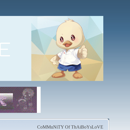
CoMMuNiTY Of ThAiBoYsLoVE