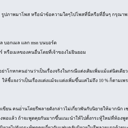
ม รูปภาพมาโพส หรือนำข้อความใดๆไปโพสที่นี่หรือที่อื่นๆ กรุณา
มล บอกเมล แลก msn บนบอร์ด
 หรือเมลของคนอื่นโดยที่เจ้าของไม่ยินยอม
าโกหกคนอ่านว่าเป็นเรื่องจริงในกรณีแต่งเติมเพิ่มแม้แต่นิดเดียว ถ้าเ
ง ให้ชี้แจงว่าเป็นเรื่องแต่งแม้จะแต่งเพิ่มขึ้นแค่ไม่ถึง 10 % ก็
ักเขียน คนอ่่านโดยรีพลายดังกล่าวไม่เกี่ยวพันกับนิยายให้มากนัก
ียงพอแล้ว ถ้าจะพูดคุยกันมากขึ้นแนะนำให้ไปตั้งกระทู้ใหม่ที่ห้องพ
นิยายไปยังกระทู้พูดคุยเกี่ยวกับแฟนคลับนิยายในรีพลายแรกด้วย