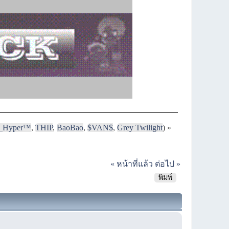
i_Hyper™
,
THIP
,
BaoBao
,
$VAN$
,
Grey Twilight
) »
« หน้าที่แล้ว
ต่อไป »
พิมพ์