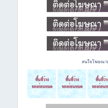
สนใจโฆษณาติด