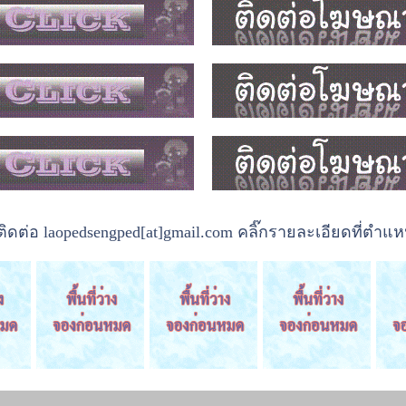
ต่อ laopedsengped[at]gmail.com คลิ๊กรายละเอียดที่ตำแหน