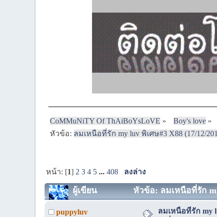
CoMMuNiTY Of ThAiBoYsLoVE
»
Boy's love
»
หัวข้อ:
ลมเหนือที่รัก my luv พิเศษ#3 X88 (17/12/20
หน้า: [
1
]
2
3
4
5
...
408
ลงล่าง
ผู้เขียน
หัวข้อ: ลมเหนือที่รัก 
ลมเหนือที่รัก my 
puppyluv