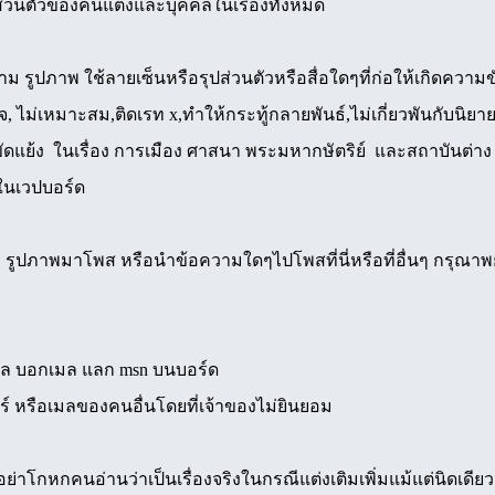
ิส่วนตัวของคนแต่งและบุคคลในเรื่องทั้งหมด
าม รูปภาพ ใช้ลายเซ็นหรือรุปส่วนตัวหรือสื่อใดๆที่ก่อให้เกิดคว
ยจ, ไม่เหมาะสม,ติดเรท x,ทำให้กระทู้กลายพันธ์,ไม่เกี่ยวพันกับนิยาย
ดแย้ง ในเรื่อง การเมือง ศาสนา พระมหากษัตริย์ และสถาบันต่า
ในเวปบอร์ด
ม รูปภาพมาโพส หรือนำข้อความใดๆไปโพสที่นี่หรือที่อื่นๆ กรุณา
มล บอกเมล แลก msn บนบอร์ด
 หรือเมลของคนอื่นโดยที่เจ้าของไม่ยินยอม
าโกหกคนอ่านว่าเป็นเรื่องจริงในกรณีแต่งเติมเพิ่มแม้แต่นิดเดียว ถ้าเ