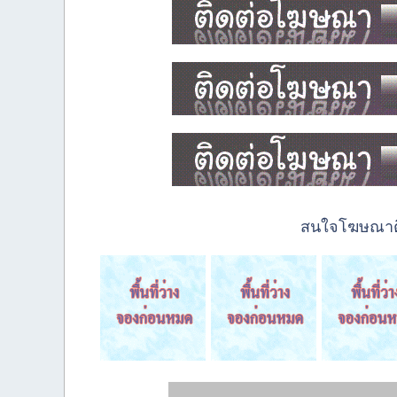
สนใจโฆษณาติด