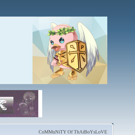
CoMMuNiTY Of ThAiBoYsLoVE