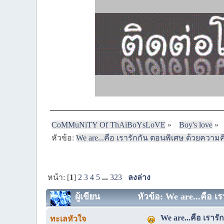
CoMMuNiTY Of ThAiBoYsLoVE
»
Boy's love
»
หัวข้อ:
We are...คือ เรารักกัน ตอนพิเศษ ด้วยความคิ
หน้า: [
1
]
2
3
4
5
...
323
ลงล่าง
ผู้เขียน
หัวข้อ: We are...คือ เ
We are...คือ เราร
ทะเลหัวใจ