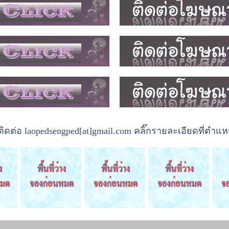
ต่อ laopedsengped[at]gmail.com คลิ๊กรายละเอียดที่ตำแหน