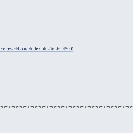
e.com/webboard/index.php?topic=459.0
********************************************************