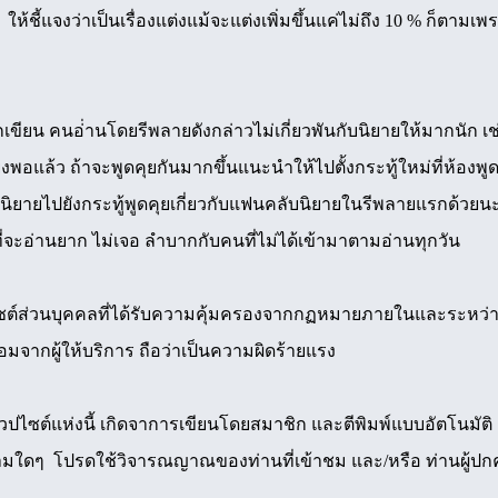
ง ให้ชี้แจงว่าเป็นเรื่องแต่งแม้จะแต่งเพิ่มขึ้นแค่ไม่ถึง 10 % ก็
ักเขียน คนอ่่านโดยรีพลายดังกล่าวไม่เกี่ยวพันกับนิยายให้มากนัก
ียงพอแล้ว ถ้าจะพูดคุยกันมากขึ้นแนะนำให้ไปตั้งกระทู้ใหม่ที่ห้องพ
นิยายไปยังกระทู้พูดคุยเกี่ยวกับแฟนคลับนิยายในรีพลายแรกด้วย
่จะอ่านยาก ไม่เจอ ลำบากกับคนที่ไม่ได้เข้ามาตามอ่านทุกวัน
ปไซต์ส่วนบุคคลที่ได้รับความคุ้มครองจากกฏหมายภายในและระหว่าง
มจากผู้ให้บริการ ถือว่าเป็นความผิดร้ายแรง
ซต์แห่งนี้ เกิดจาการเขียนโดยสมาชิก และตีพิมพ์แบบอัตโนมัติ ผู้
วามใดๆ โปรดใช้วิจารณญาณของท่านที่เข้าชม และ/หรือ ท่านผู้