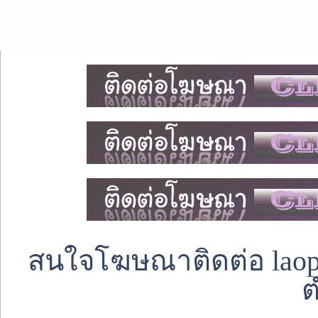
สนใจโฆษณาติดต่อ laoped
ต