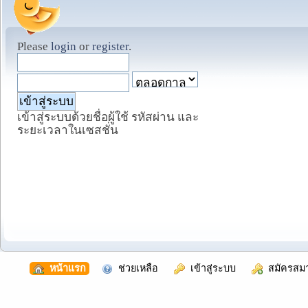
Please
login
or
register
.
เข้าสู่ระบบด้วยชื่อผู้ใช้ รหัสผ่าน และ
ระยะเวลาในเซสชั่น
  หน้าแรก
  ช่วยเหลือ
  เข้าสู่ระบบ
  สมัครสม