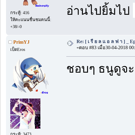
อ่านไปยิ้มไป
กระทู้: 416
ให้คะแนนชื่นชมคนนี้:
+38/-0
Re: [ เ รี ย ล แ อ ล ฟ า ] _ Ep.
PrimYJ
«ตอบ #83 เมื่อ30-04-2018 00:
เป็ดEros
ชอบๆ ธนูดูจะเ
กระทู้: 3473