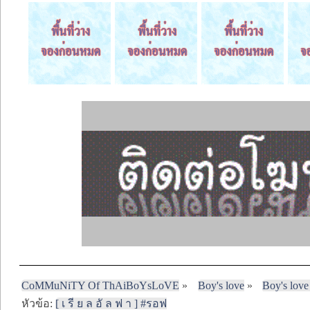
CoMMuNiTY Of ThAiBoYsLoVE
»
Boy's love
»
Boy's love
หัวข้อ:
[ เ รี ย ล อั ล ฟ า ] #รอฟ