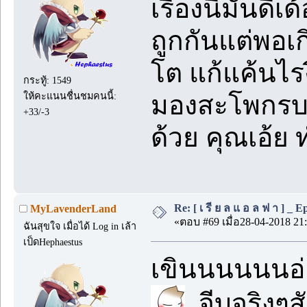
เรื่องนี้มันด
ถูกกันแต่พอเ
โต แก้แค้นไรง
กระทู้: 1549
ให้คะแนนชื่นชมคนนี้:
มองสะโพกรบ5
+33/-3
ด้วย คุณเอ้ย 
Re: [ เ รี ย ล แ อ ล ฟ า ] _ Ep.
MyLavenderLand
«ตอบ #69 เมื่อ28-04-2018 21:
ฉันสุขใจ เมื่อได้ Log in เล้า
เป็ดHephaestus
เขินนนนนนอ่
จีบจริงๆส