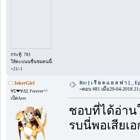
กระทู้: 783
ให้คะแนนชื่นชมคนนี้:
+21/-1
Re: [ เ รี ย ล แ อ ล ฟ า ] _ Ep.
JokerGirl
«ตอบ #81 เมื่อ29-04-2018 21:
∀Σ❤∀ΔΣ Forever^^
เป็ดAres
ชอบที่ได้อ่า
รบนี่พอเสียเ