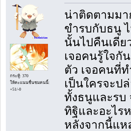
น่าติดตามม
ขำรบกับธนู ไ
นั้นไปคืนเดีย
เจอคนรู้ใจกัน
ตัว เจอคนที่ท
กระทู้: 370
เป็นใครจะปล่
ให้คะแนนชื่นชมคนนี้:
+51/-0
ทั้งธนูและรบ จ
ทิฐิและอะไร
หลังจากนี้แห