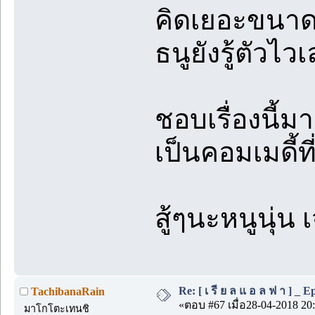
คิดเยอะขนาดนี
ธนูยังรู้ตัวไว
ชอบเรื่องนี้ม
เป็นคอมเมดี้
สู้ๆนะหนูนุ่น
Re: [ เ รี ย ล แ อ ล ฟ า ] _ Ep.
TachibanaRain
«ตอบ #67 เมื่อ28-04-2018 20:
มาโกโตะเทนชิ