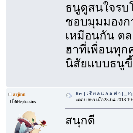
ธนูดูสนใจรบโ
ชอบมุมมองการ
เหมือนกัน ตล
ฮาที่เพื่อนท
นิสัยแบบธนูขี
Re: [ เ รี ย ล แ อ ล ฟ า ] _ Ep.
arjinn
«ตอบ #65 เมื่อ28-04-2018 19:
เป็ดHephaestus
สนุกดี