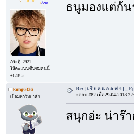
ธนูมองแต่ก้
กระทู้: 2921
ให้คะแนนชื่นชมคนนี้:
+128/-3
Re: [ เ รี ย ล แ อ ล ฟ า ] _ Ep.
kong6336
«ตอบ #82 เมื่อ29-04-2018 22:
เป็ดมหาวิทยาลัย
สนุกอ่ะ น่าร