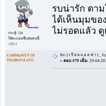
รบน่ารัก ตาม
ได้เห็นมุมข
ไม่รอดแลัว ด
กระทู้: 520
ให้คะแนนชื่นชมคนนี้:
+25/-1
Re: [ เ รี ย ล แ อ ล ฟ า ] _ Ep.
CoMMuNiTY Of
ThAiBoYsLoVE
«
ตอบ #79 เมื่อ:
29-04-201