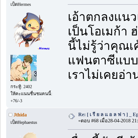
เป็ดHermes
เอ้าตกลงแนว
เป็นโอเมก้า 
นี้ไม่รู้ว่าค
แฟนตาซีแบบมี
เราไม่เคยอ่า
กระทู้: 2402
ให้คะแนนชื่นชมคนนี้:
+76/-3
Re: [ เ รี ย ล แ อ ล ฟ า ] _ Ep.
Jthida
«ตอบ #68 เมื่อ28-04-2018 21:
เป็ดHephaestus