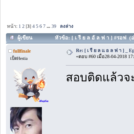
หน้า:
1
2
[
3
]
4
5
6
7
...
39
ลงล่าง
ผู้เขียน
หัวข้อ: [ เ รี ย ล อั ล ฟ า ] #รอฟ (อ
Re: [ เ รี ย ล แ อ ล ฟ า ] _ Ep.
fullfinale
«ตอบ #60 เมื่อ28-04-2018 17:
เป็ดHestia
สอบติดแล้วจะ