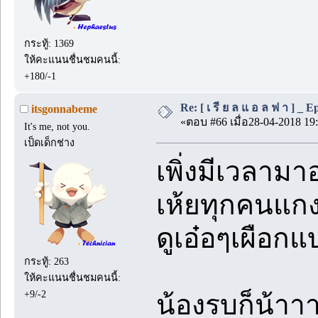
กระทู้: 1369
ให้คะแนนชื่นชมคนนี้:
+180/-1
Re: [ เ รี ย ล แ อ ล ฟ า ] _ Ep.
itsgonnabeme
«ตอบ #66 เมื่อ28-04-2018 19:
It's me, not you.
เป็ดเด็กช่าง
เพิ่งมีเวลามา
เห้ยทุกคนแกง
ดูเอ๋อๆเผือก
กระทู้: 263
ให้คะแนนชื่นชมคนนี้:
+9/-2
น้องรบก็น้าา