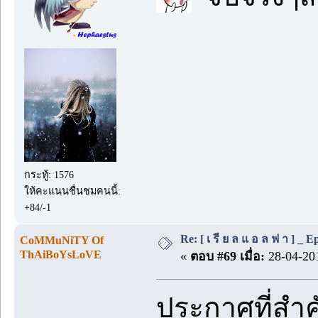
กระทู้: 1576
ให้คะแนนชื่นชมคนนี้:
+84/-1
Re: [ เ รี ย ล แ อ ล ฟ า ] _ Ep.
CoMMuNiTY Of
ThAiBoYsLoVE
«
ตอบ #69 เมื่อ:
28-04-201
ประกาศที่สำ