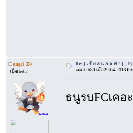
Re: [ เ รี ย ล แ อ ล ฟ า ] _ Ep.
angel_Z4
«ตอบ #80 เมื่อ29-04-2018 06:
เป็ดHestia
ธนูรบFCเคอะ