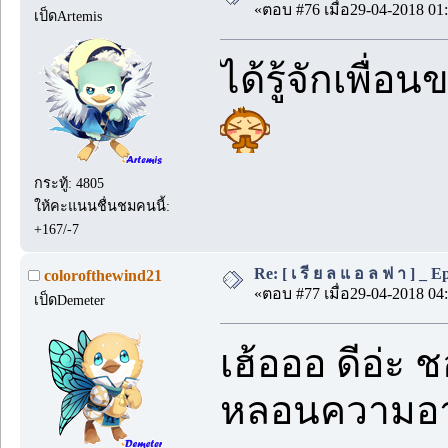
«ตอบ #76 เมื่อ29-04-2018 01:
เป็ดArtemis
ได้รู้จักเพื่
กระทู้: 4805
ให้คะแนนชื่นชมคนนี้:
+167/-7
Re: [ เ รี ย ล แ อ ล ฟ า ] _ Ep.
colorofthewind21
«ตอบ #77 เมื่อ29-04-2018 04:
เป็ดDemeter
เฮ้อออ ดีอ่ะ 
หลอนความอาร