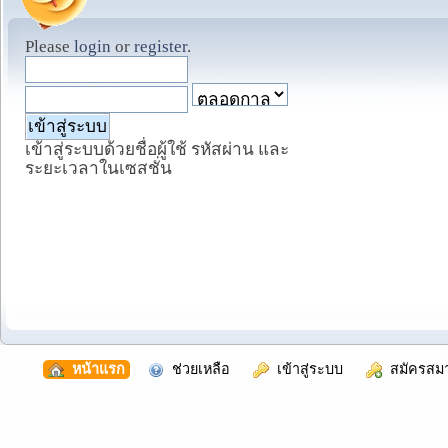
Please
login
or
register
.
เข้าสู่ระบบด้วยชื่อผู้ใช้ รหัสผ่าน และ
ระยะเวลาในเซสชั่น
  หน้าแรก
  ช่วยเหลือ
  เข้าสู่ระบบ
  สมัครสม