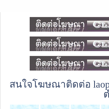
สนใจโฆษณาติดต่อ laoped
ต