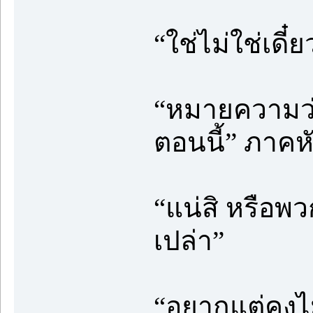
“ใช่ไม่ใช่เดี๋ย
“หมายความว่
ตอนนี้” ภาค
“แน่สิ หรือพว
เปล่า”
“อยากแต่คงไม