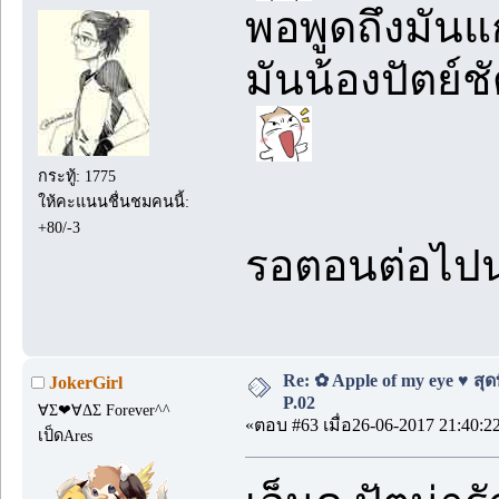
พอพูดถึงมันแก
มันน้องปัตย์
กระทู้: 1775
ให้คะแนนชื่นชมคนนี้:
+80/-3
รอตอนต่อไป
Re: ✿ Apple of my eye ♥ สุดท
JokerGirl
P.02
∀Σ❤∀ΔΣ Forever^^
«ตอบ #63 เมื่อ26-06-2017 21:40:2
เป็ดAres