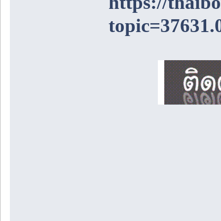
https://thai
topic=37631.