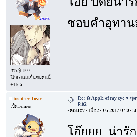
โอย ปัตย์น่า
ชอบคำอุทานม
กระทู้: 800
ให้คะแนนชื่นชมคนนี้:
+41/-6
Re: ✿ Apple of my eye ♥ สุดท
inspirer_bear
P.02
เป็ดHermes
«ตอบ #77 เมื่อ27-06-2017 07:07:5
โอ๊ยยย น่ารั