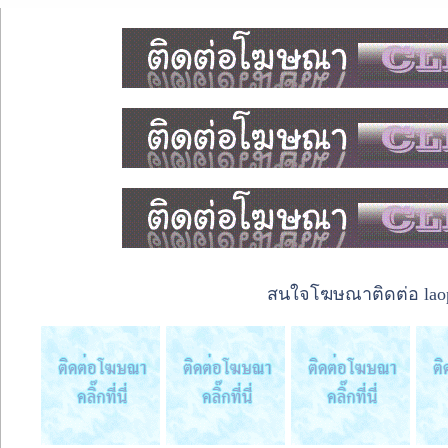
สนใจโฆษณาติดต่อ laope