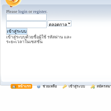
Please
login
or
register
.
เข้าสู่ระบบด้วยชื่อผู้ใช้ รหัสผ่าน และ
ระยะเวลาในเซสชั่น
  หน้าแรก
  ช่วยเหลือ
  เข้าสู่ระบบ
  สมัครสม