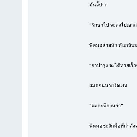
มันจิ๊ปาก
“รักษาไป จะลงไปเอาส
พี่หมอส่ายหัว หันกลั
“ยาบำรุง จะได้หายเร็ว
ผมถอนหายใจแรง
“ผมจะฟ้องหย่า”
พี่หมอชะงักมือที่กำลั