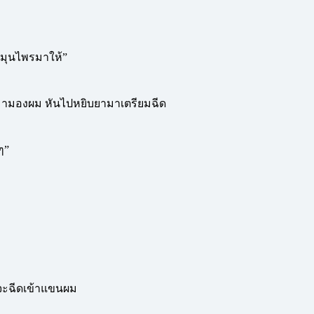
มุนไพรมาให้”
บมามองผม หันไปหยิบยามาเตรียมฉีด
ๆ”
งจะฉีดเข้าแขนผม