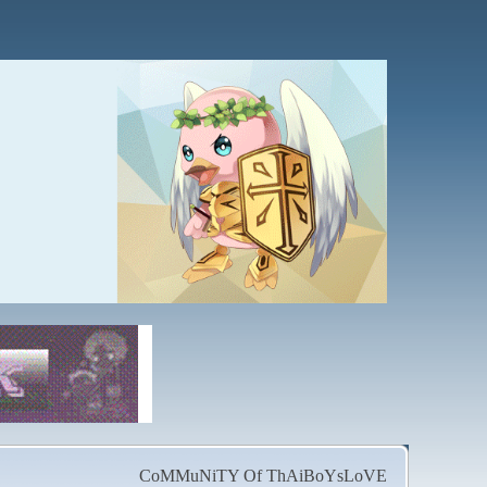
CoMMuNiTY Of ThAiBoYsLoVE