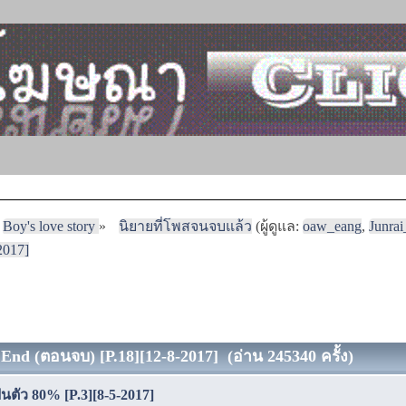
Boy's love story
»
นิยายที่โพสจนจบแล้ว
(ผู้ดูแล:
oaw_eang
,
Junra
2017]
End (ตอนจบ) [P.18][12-8-2017] (อ่าน 245340 ครั้ง)
้นตัว 80% [P.3][8-5-2017]