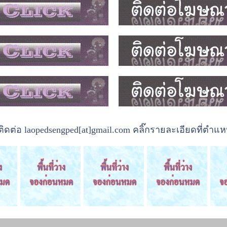
ต่อ laopedsengped[at]gmail.com คลิ๊กรายละเอียดที่ตำแหน