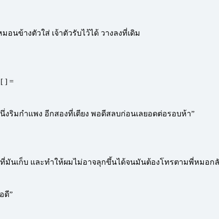
มอนข้างตัวใส่ เจ้าตัวรับไว้ได้ วางลงที่เดิม
[ ] =
อีกหนึ่งริมกำแพง อีกสองที่เตียง พอดีสลบก่อนเลยอดต่อรอบห้า”
์ที่มันเก็บ และทำให้ผมไม่อาจลุกขึ้นได้จนมันต้องโทรตามพี่หมอ
อดี”