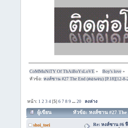
CoMMuNiTY Of ThAiBoYsLoVE
»
Boy's love
»
หัวข้อ:
หงส์ซาน #27 The End (ตอนจบ) [P.18][12-8-
หน้า:
1
2
3
4
[
5
]
6
7
8
9
...
20
ลงล่าง
ผู้เขียน
หัวข้อ: หงส์ซาน #27 The 
Re: หงส์ซาน #6 ฟื
shoi_toei