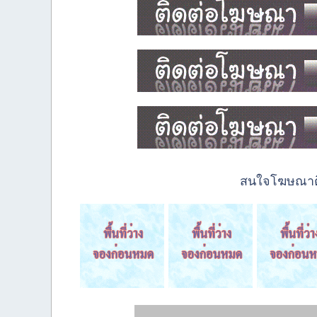
สนใจโฆษณาติด