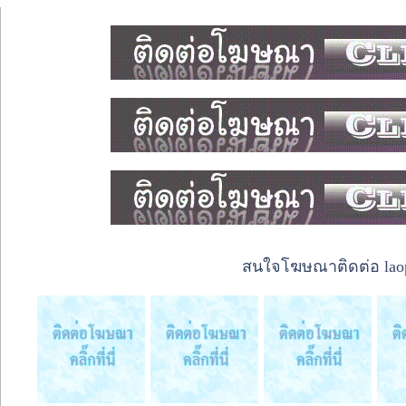
สนใจโฆษณาติดต่อ laope