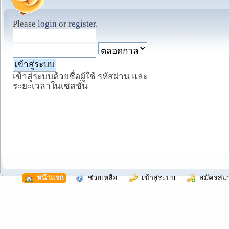
Please
login
or
register
.
เข้าสู่ระบบด้วยชื่อผู้ใช้ รหัสผ่าน และ
ระยะเวลาในเซสชั่น
  หน้าแรก
  ช่วยเหลือ
  เข้าสู่ระบบ
  สมัครสม