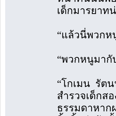
เด็กมารยาทน
“แล้วนี่พวกหน
“พวกหนูมากั
“โกเมน รัตนน
สำรวจเด็กสอง
ธรรมดาหากผ