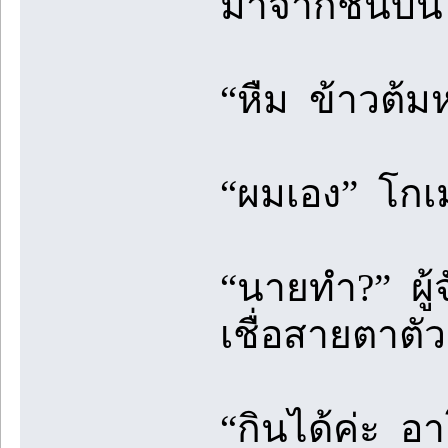
มาจากชั้นบน
“หืม ข้าวต้ม
“ผมเอง” โกเม
“นายทำ?” ผู้
เชื่อสายตาตั
“กินได้ค่ะ อ