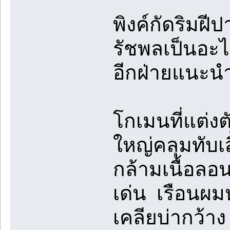
พิงค์กัดริมฝี
รัชพลเป็นอะไร
อีกฝ่ายแนะนำต
โกเมนที่แต่งต
ใหญ่คลุมทับเ
กล้ามเนื้อลอน
เด่น เรือนผมห
เคลียบ่ากว้าง