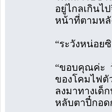
อยู่ไกลเกินไป
หน้าที่ตามหลั
“ระวังหน่อยซ
“ขอบคุณค่ะ ว
ของโคมไฟตัวใ
ลงมาทางเด็กหญ
หลับตาปี๋กอด