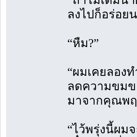
ลงไปก็อร่อยน
“หืม?”
“ผมเคยลองทำ
ลดความขมของก
มาจากคุณพฤกษ
“ไว้พรุ่งนี้ผม