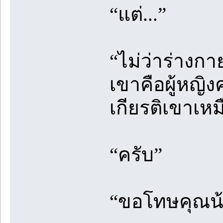
“แต่...”
“ไม่ว่าร่างก
เขาคือผู้หญิง
เกียรติเขาเหม
“ครับ”
“ขอโทษคุณน