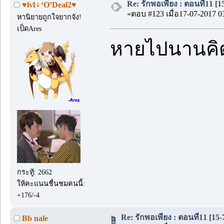
Re: รักพอเพียง : ตอนที่11 [1
♥lvl♀‘O’Deal2♥
«ตอบ #123 เมื่อ17-07-2017 0
หานิยายถูกใจยากจัง!
เป็ดAres
หายไปนานคิด
กระทู้: 2662
ให้คะแนนชื่นชมคนนี้:
+176/-4
Re: รักพอเพียง : ตอนที่11 [15-
Bb nale