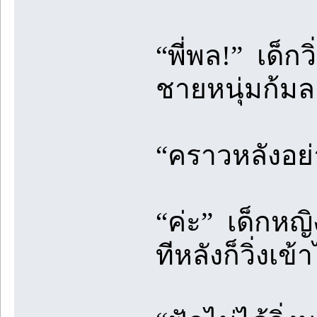
“พี่พล!” เด็ก
ชายหนุ่มก้ม
“คราวหลังอย่า
“ค่ะ” เด็กหญ
ทีหลังก็วิ่งเ