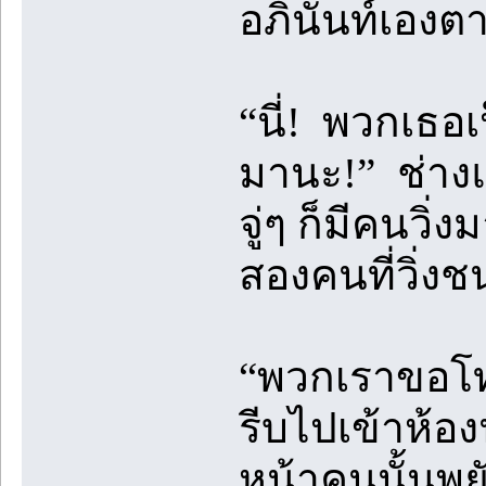
อภินันท์เองต
“นี่! พวกเธอเ
มานะ!” ช่างแต
จู่ๆ ก็มีคนวิ
สองคนที่วิ่ง
“พวกเราขอโท
รีบไปเข้าห้อ
หน้าคนนั้นพย