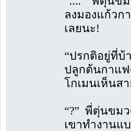
“....” พี่ตุ่
ลงมองแก้วกา
เลยนะ!
“ปรกติอยู่ที่บ
ปลูกต้นกาแฟ
โกเมนเห็นสา
“?” พี่ตุ่นขม
เขาทำงานแบบ