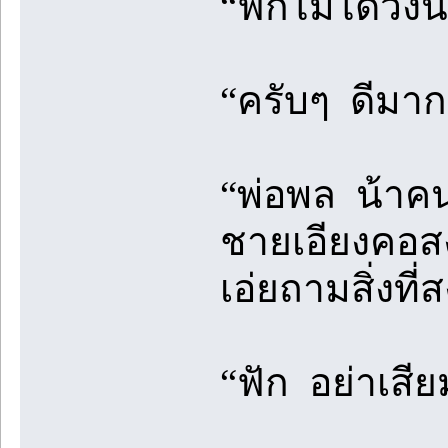
“ฟักไม่ได้วิ่ง
“ครับๆ ดีมาก
“พ่อพล น้าคน
ชายเอียงคอสง
เอ่ยถามสิ่งที่
“ฟัก อย่าเสี