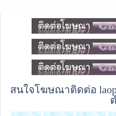
สนใจโฆษณาติดต่อ laoped
ต