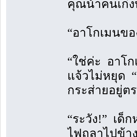
คุณน้าคนเก่ง
“อาโกเมนของ
“ใช่ค่ะ อาโก
แจ้วไม่หยุด “พ
กระส่ายอยู่ตร
“ระวัง!” เด็กห
ไฟถลาไปข้างห