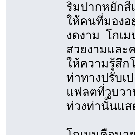
ริมปากหยักสี
ให้คนที่มองอ
งดงาม โกเมนใ
สวยงามและคว
ให้ความรู้ส
ท่าทางปรับเป
แฟลตที่วูบวาบ
ท่วงท่านั้นแ
โกเมนคือนา