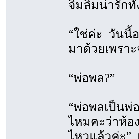
จิ้มลิ้มน่ารัก
“ใช่ค่ะ วัน
มาด้วยเพราะจ
“พ่อพล?”
“พ่อพลเป็นพ่
ไหมคะว่าห้อง
ไหวแล้วค่ะ” 