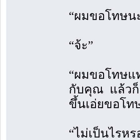
“ผมขอโทษนะ
“จ้ะ”
“ผมขอโทษแทน
กับคุณ แล้วก็
ขึ้นเอ่ยขอโ
“ไม่เป็นไรหรอ