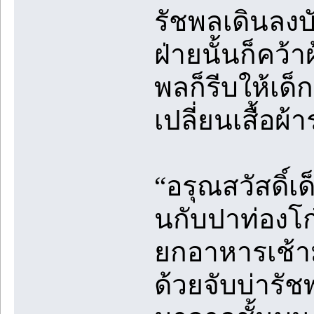
รัชพลเดินลง
ฝ่ายนั้นก็คว้
พลก็รีบให้เด
เปลี่ยนเสื้อผ้
“อรุณสวัสดิ์เด
นกับปาท่องโก
ยกอาหารเช้าม
ด้วยจับบ่ารัชพล