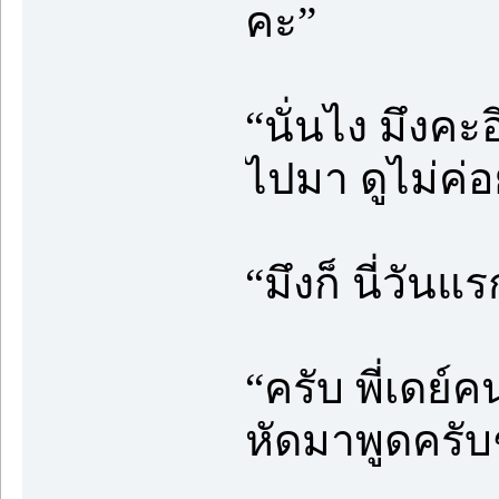
คะ”
“นั่นไง มึงคะ
ไปมา ดูไม่ค่อ
“มึงก็ นี่วันแ
“ครับ พี่เดย์
หัดมาพูดครับ