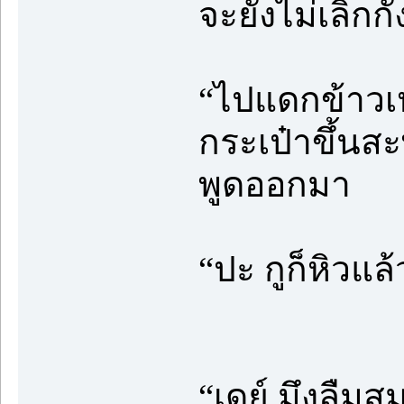
จะยังไม่เลิกก
“ไปแดกข้าวเห
กระเป๋าขึ้น
พูดออกมา
“ปะ กูก็หิวแล
“เดย์ มึงลืมสม