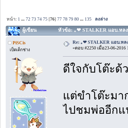
หน้า:
1
...
72
73
74
75
[
76
]
77
78
79
80
...
135
ลงล่าง
ผู้เขียน
หัวข้อ: ｡❤ STALKER แอบ.หลง.รั
Re: ｡❤ STALKER แอบ.หลง.รั
PiSCis
«ตอบ #2250 เมื่อ23-06-2016 
เป็ดเด็กช่าง
ดีใจกับโต๊ะด้
แต่ขำโต๊ะมากอ
ไปชมพ่ออีกแ