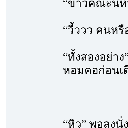
“ข้าวคณะนี้ห
“วี้ววว คนหรื
“ทั้งสองอย่า
หอมคอก่อนเดิ
“หิว” พอลงนั่