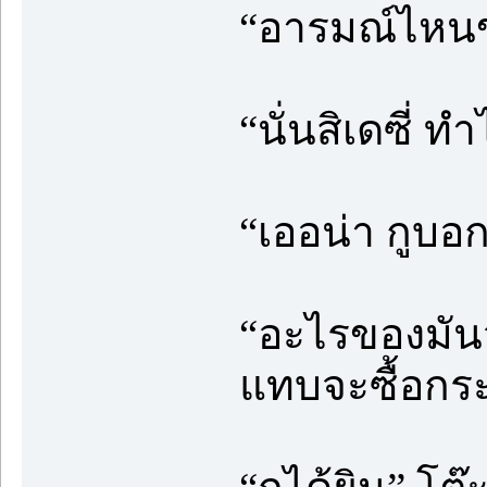
“อารมณ์ไหนข
“นั่นสิเดซี่ ท
“เออน่า กูบอก
“อะไรของมันวะ
แทบจะซื้อกระ