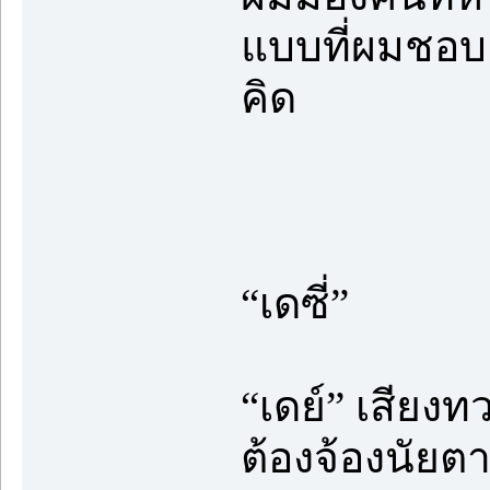
แบบที่ผมชอบยั
คิด
“เดซี่”
“เดย์” เสียงทว
ต้องจ้องนัยต