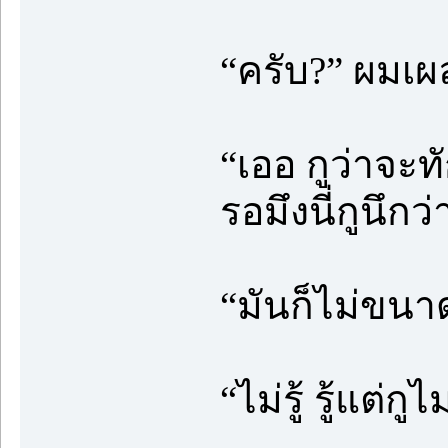
“ครับ?” ผม
“เออ กูว่าจะท
รอมึงนี่กูนึกว่
“มันก็ไม่ขนาดน
“ไม่รู้ รู้แต่