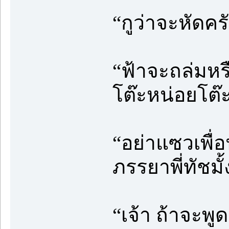
“กูว่าจะหัดคร
“ฟ้าจะถล่มหร
โต๊ะหน่อยโต๊ะ
“อย่าแซวเพื่
ภรรยาพี่ทัชมั้
“เจ้า ถ้าจะพู