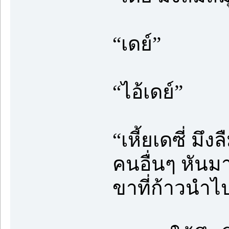
“เดย์”
“ไอ้เดย์”
“เหี้ยเดซี่ ม
คนอื่นๆ หัน
ขาที่ก้าวนำไ