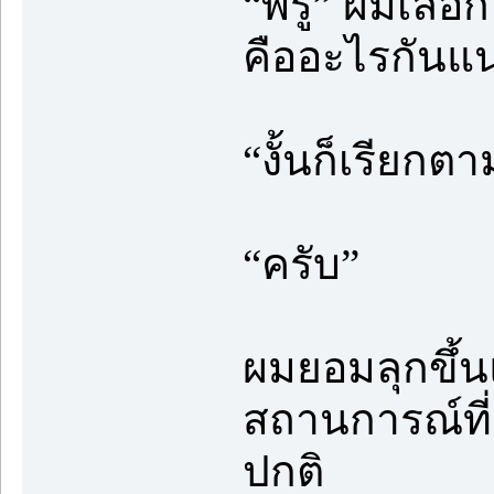
“พี่รู้” ผมเลือก
คืออะไรกันแน
“งั้นก็เรียกตา
“ครับ”
ผมยอมลุกขึ้น
สถานการณ์ที่เ
ปกติ