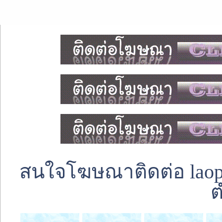
สนใจโฆษณาติดต่อ laoped
ต