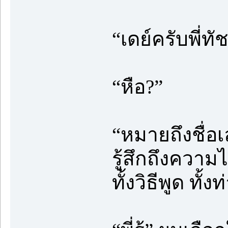
“เดย์ครับพี่ท
“หือ?”
“หมายถึงชื่อเล
รู้สึกถึงควา
ทั้งวิธีพูด ทั้