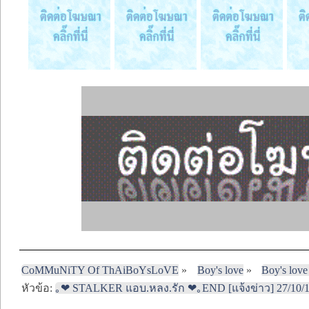
CoMMuNiTY Of ThAiBoYsLoVE
»
Boy's love
»
Boy's love
หัวข้อ:
｡❤ STALKER แอบ.หลง.รัก ❤｡END [แจ้งข่าว] 27/10/1