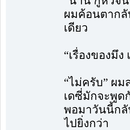
“นาน กูหิวจนท
ผมค้อนตากลับ
เดียว
“เรื่องของมึง 
“ไม่ครับ” ผมส
เดซี่มักจะพูด
พอมาวันนี้กลั
ไปยิ่งกว่า