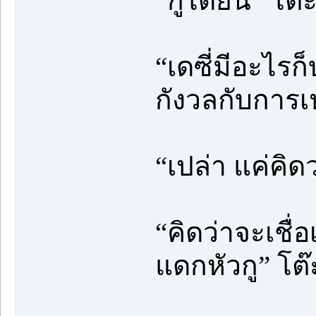
“กูได้ยิน” โต
“เดซี่มีอะไรก
กังวลกับการเป
“เปล่า แค่คิดว่
“คิดว่าจะเชื
แดกหัวกู” โต๊