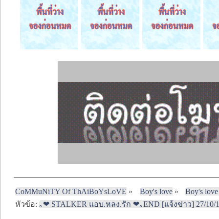
CoMMuNiTY Of ThAiBoYsLoVE
»
Boy's love
»
Boy's love
หัวข้อ:
｡❤ STALKER แอบ.หลง.รัก ❤｡END [แจ้งข่าว] 27/10/1