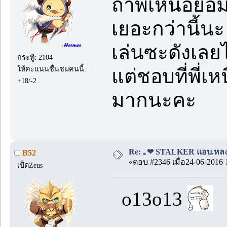
ถ้าพี่เหนือยอ
เยอะกว่านี้นะ
เล่นซะดังเลย
กระทู้: 2104
ให้คะแนนชื่นชมคนนี้:
แต่ชอบที่พี่เ
+18/-2
มากนะคะ
Re: ｡❤ STALKER แอบ.หลง.รั
B52
«ตอบ #2346 เมื่อ24-06-2016 
เป็ดZeus
o13o13