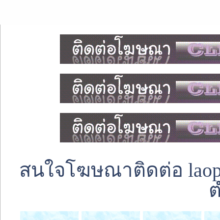
สนใจโฆษณาติดต่อ laoped
ต