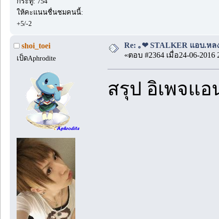
กระทู้: 754
ให้คะแนนชื่นชมคนนี้:
+5/-2
Re: ｡❤ STALKER แอบ.หลง.รั
shoi_toei
«ตอบ #2364 เมื่อ24-06-2016 
เป็ดAphrodite
สรุป อิเพจแอน