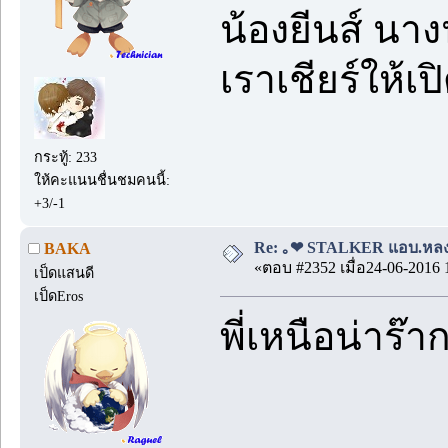
น้องยีนส์ นา
เราเชียร์ให้
กระทู้: 233
ให้คะแนนชื่นชมคนนี้:
+3/-1
Re: ｡❤ STALKER แอบ.หลง.รั
BAKA
«ตอบ #2352 เมื่อ24-06-2016 
เป็ดแสนดี
เป็ดEros
พี่เหนือน่าร๊