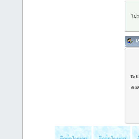
โปร
เ
ระยะ
คงส