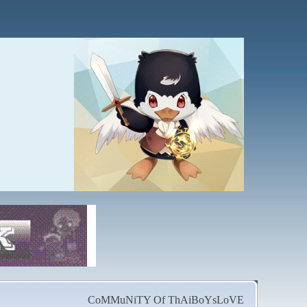
CoMMuNiTY Of ThAiBoYsLoVE