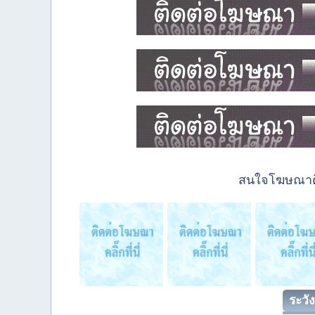
สนใจโฆษณาติด
ระวัง