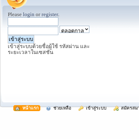
Please
login
or
register
.
เข้าสู่ระบบด้วยชื่อผู้ใช้ รหัสผ่าน และ
ระยะเวลาในเซสชั่น
  หน้าแรก
  ช่วยเหลือ
  เข้าสู่ระบบ
  สมัครสม