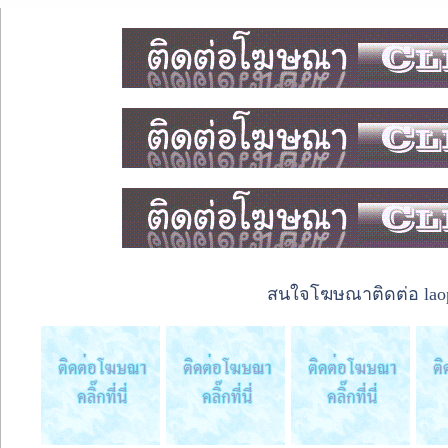
สนใจโฆษณาติดต่อ laope