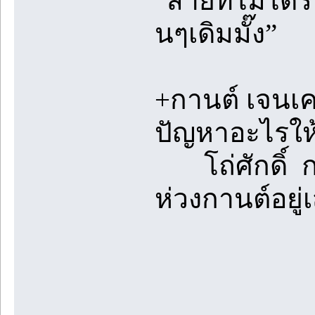
“สายที่ไม่ได้
นๆเดิมมั๊ง”
+กานต์ เจนเ
ปัญหาอะไรให้
โถ่ศักดิ์ กาน
ห่วงกานต์อยู่