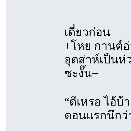
เดี๋ยวก่อน ป
+โหย กานต์อ่า
อุตส่าห์เป็น
ซะงั๊น+
“ดีเหรอ ไอ้บ้า
ตอนแรกนึกว่า