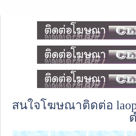
สนใจโฆษณาติดต่อ laoped
ต