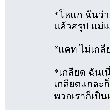
*โหแก ฉันว่าช
แล้วสรุป แม่แกร
“แคท ไม่เกลี
*เกลียด ฉันเน
เกลียดแกละก็ 
พวกเราก็เป็น