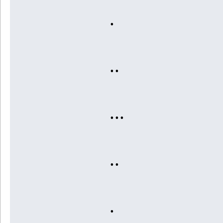
.
..
...
..
.