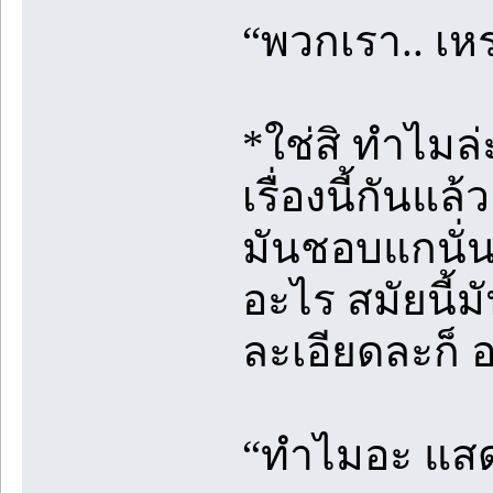
“พวกเรา.. เห
*ใช่สิ ทำไมล่
เรื่องนี้กันแล้ว
มันชอบแกนั่น
อะไร สมัยนี้
ละเอียดละก็ 
“ทำไมอะ แสดง