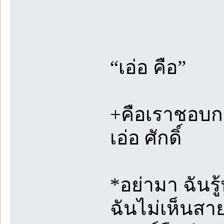
“เอ่อ คือ”
+คือเราชอบก
เอ่อ ศักดิ์
*อย่ามา ฉันรู
ฉันไม่เห็นสาย