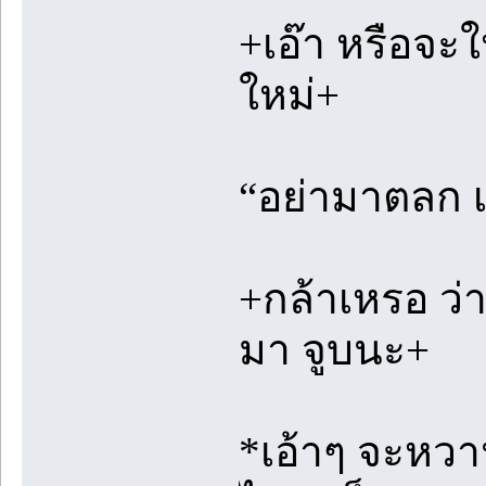
+เอ๊า หรือจะให
ใหม่+
“อย่ามาตลก เพ
+กล้าเหรอ ว่
มา จูบนะ+
*เอ้าๆ จะหวา