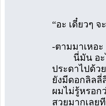
“อะ เดี๋ยวๆ 
-ตามมาเหอะ เด
นี่มัน อะไรก
ประดาไปด้วย
ยังมีดอกลิลล
ผมไม่รู้หรอก
สวยมากเลยที