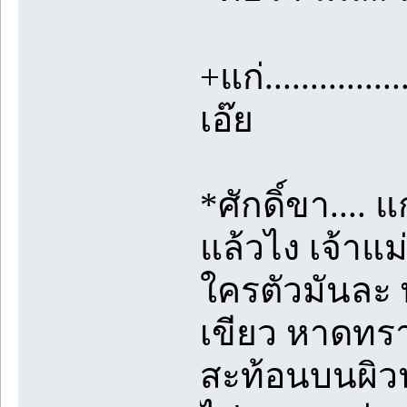
+แก่..............
เอ๊ย
*ศักดิ์ขา....
แล้วไง เจ้าแม
ใครตัวมันละ 
เขียว หาดทร
สะท้อนบนผิวน้