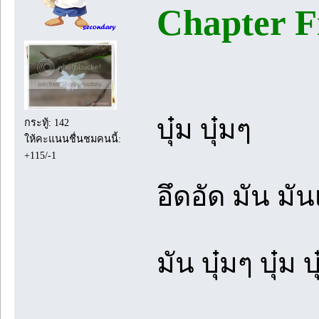
Chapter Fi
บุ๋ม บุ๋มๆ
กระทู้: 142
ให้คะแนนชื่นชมคนนี้:
+115/-1
อึดอัด มัน มั
มัน บุ๋มๆ บุ๋ม บ