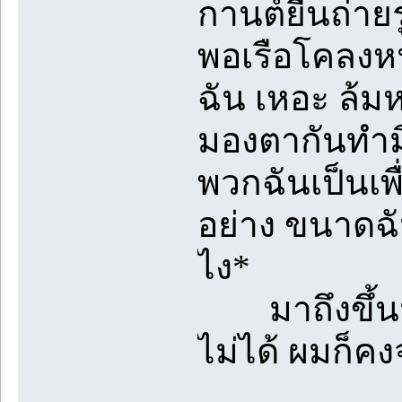
กานต์ยืนถ่ายร
พอเรือโคลงหน
ฉัน เหอะ ล้มห
มองตากันทำมิว
พวกฉันเป็นเพื
อย่าง ขนาดฉั
ไง*
มาถึงขึ้นนี้แ
ไม่ได้ ผมก็คง