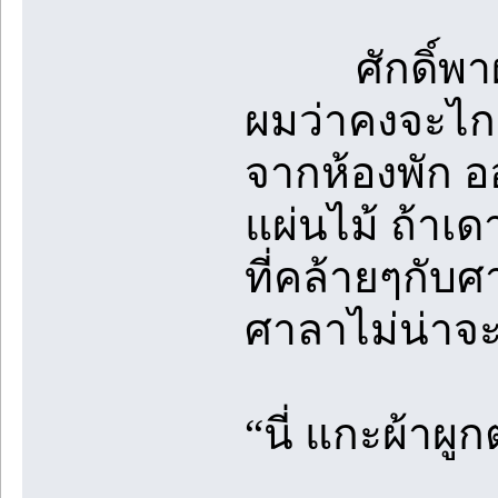
ศักดิ์พาผมเดิ
ผมว่าคงจะไก
จากห้องพัก อ
แผ่นไม้ ถ้าเดา
ที่คล้ายๆกับศา
ศาลาไม่น่าจะม
“นี่ แกะผ้าผู