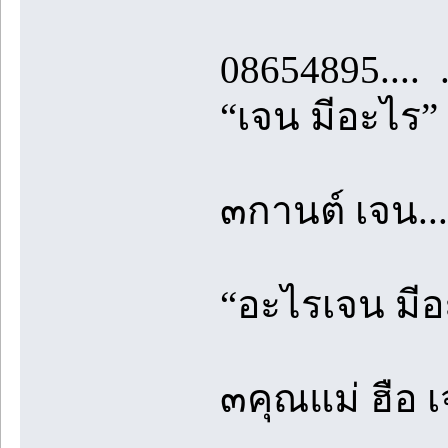
08654895.... .....
“เจน มีอะไร”
๓กานต์ เจน...
“อะไรเจน มีอ
๓คุณแม่ ฮือ เ