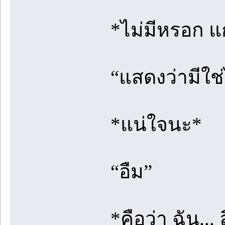
*ไม่มีหรอก แก
“แสดงว่ามีใ
*แน่ใจนะ*
“อืม”
*คือว่า ฉัน...