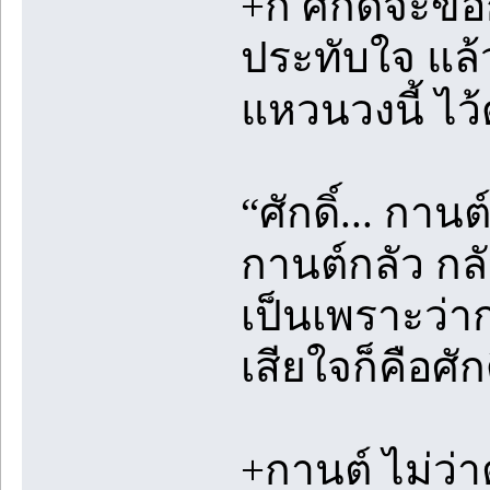
+ก็ ศักดิ์จะ
ประทับใจ แล้
แหวนวงนี้ ไว
“ศักดิ์... กาน
กานต์กลัว กลั
เป็นเพราะว่า
เสียใจก็คือศัก
+กานต์ ไม่ว่าต