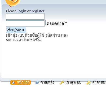
Please
login
or
register
.
เข้าสู่ระบบด้วยชื่อผู้ใช้ รหัสผ่าน และ
ระยะเวลาในเซสชั่น
  หน้าแรก
  ช่วยเหลือ
  เข้าสู่ระบบ
  สมัครสม