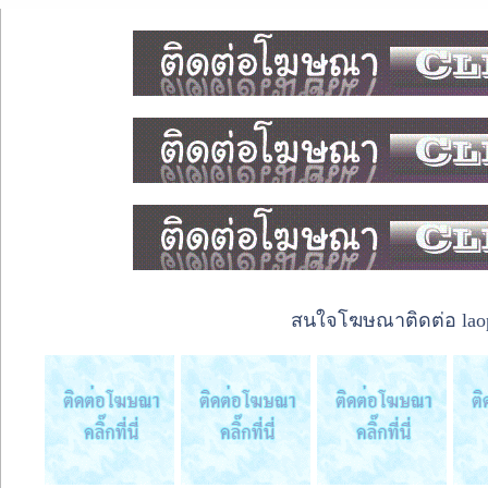
สนใจโฆษณาติดต่อ laope