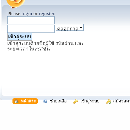
Please
login
or
register
.
เข้าสู่ระบบด้วยชื่อผู้ใช้ รหัสผ่าน และ
ระยะเวลาในเซสชั่น
  หน้าแรก
  ช่วยเหลือ
  เข้าสู่ระบบ
  สมัครสม