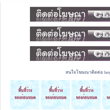
สนใจโฆษณาติดต่อ laope