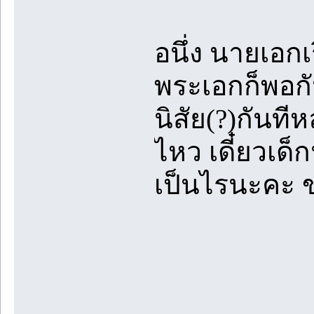
อนึ่ง นายเอกเร
พระเอกก็พอกั
นิสัย(?)กันท
ไหว เดี๋ยวเด็
เป็นไรนะคะ ข