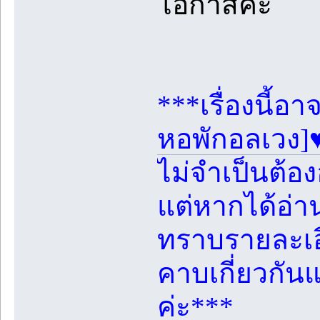
โอกาสค่ะ
***เรื่องนี้อา
หอพักอลเวง]♥ 
ไม่จำเป็นต้อง
แต่หากได้อ่
ทราบรายละเอี
คาบเกี่ยวกัน
ค่ะ***