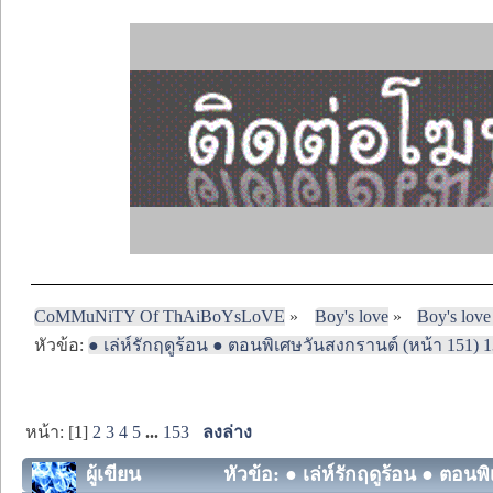
CoMMuNiTY Of ThAiBoYsLoVE
»
Boy's love
»
Boy's love
หัวข้อ:
● เล่ห์รักฤดูร้อน ● ตอนพิเศษวันสงกรานต์ (หน้า 151) 1
หน้า: [
1
]
2
3
4
5
...
153
ลงล่าง
ผู้เขียน
หัวข้อ: ● เล่ห์รักฤดูร้อน ● ตอนพ