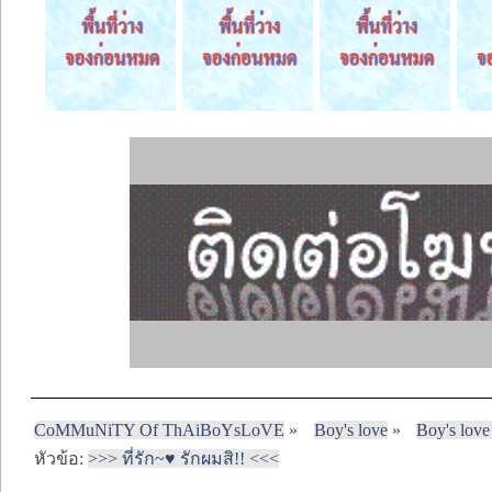
CoMMuNiTY Of ThAiBoYsLoVE
»
Boy's love
»
Boy's love
หัวข้อ:
>>> ที่รัก~♥ รักผมสิ!! <<<