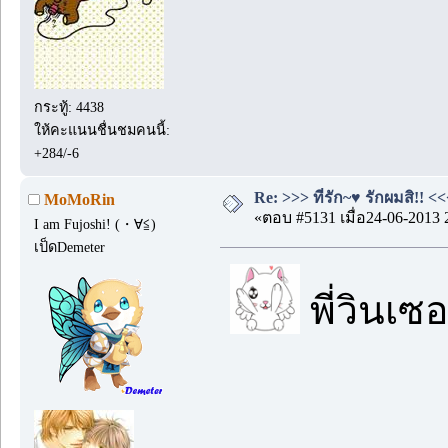
กระทู้: 4438
ให้คะแนนชื่นชมคนนี้:
+284/-6
Re: >>> ที่รัก~♥ รักผมสิ!! <<
MoMoRin
«ตอบ #5131 เมื่อ24-06-2013 
I am Fujoshi! (・∀≦)ゞ
เป็ดDemeter
พี่วินเซอ