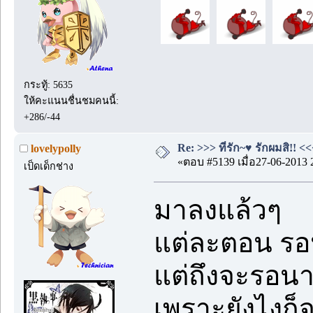
กระทู้: 5635
ให้คะแนนชื่นชมคนนี้:
+286/-44
Re: >>> ที่รัก~♥ รักผมสิ!! <<
lovelypolly
«ตอบ #5139 เมื่อ27-06-2013 
เป็ดเด็กช่าง
มาลงแล้วๆ
แต่ละตอน ร
แต่ถึงจะรอน
เพราะยังไงก็