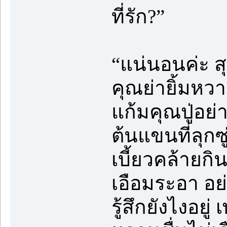
ที่รัก?”
“แน่นอนค่ะ ส
คุณย่ายิ้มหวา
แก้มคุณปู่อย
ต้นแขนที่ลุก
เบี้ยวคล้ายก
เอือมระอา อย่
รู้สึกยังไงอยู่