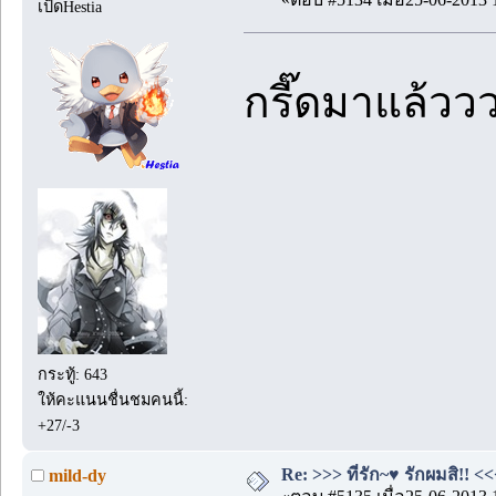
เป็ดHestia
กรี๊ดมาแล้วว
กระทู้: 643
ให้คะแนนชื่นชมคนนี้:
+27/-3
Re: >>> ที่รัก~♥ รักผมสิ!! <<
mild-dy