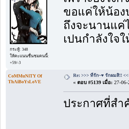
ขอแค่ให้น้องป
ถึงจะนานแค่
เปนกำลังใจใ
กระทู้: 348
ให้คะแนนชื่นชมคนนี้:
+59/-3
Re: >>> ที่รัก~♥ รักผมสิ!! <<
CoMMuNiTY Of
ThAiBoYsLoVE
«
ตอบ #5139 เมื่อ:
27-06-
ประกาศที่สำ