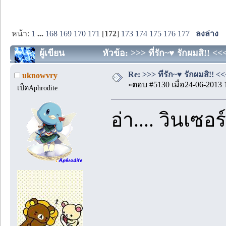
หน้า:
1
...
168
169
170
171
[
172
]
173
174
175
176
177
ลงล่าง
ผู้เขียน
หัวข้อ: >>> ที่รัก~♥ รักผมสิ!! <<
Re: >>> ที่รัก~♥ รักผมสิ!! <<
uknowvry
«ตอบ #5130 เมื่อ24-06-2013 
เป็ดAphrodite
อ่า.... วินเซอร