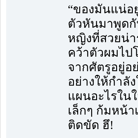
“ของมันแน่อยู
ตัวหันมาพูดกั
หญิงที่สวยน่าร
คว้าตัวผมไป
จากศัตรูอยู่อ
อย่างให้กำลัง
แผนอะไรในใจแ
เล็กๆ ก้มหน้
ติดขัด ฮึ!