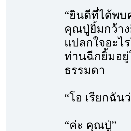
“ยินดีที่ได้พ
คุณปู่ยิ้มกว้า
แปลกใจอะไรใ
ท่านฉีกยิ้มอย
ธรรมดา
“โอ เรียกฉันว
“ค่ะ คุณปู่”