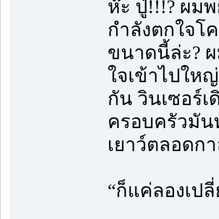
ห๊ะ ปู่!!!? ผ
กำลังตกใจโคต
ขนาดนี้ล่ะ? 
ใจเข้าไปใหญ่ 
กัน วินเซอร์เ
ครอบครัวมันห
เยาว์ตลอดกาล
“ก็แค่ลองเปลี