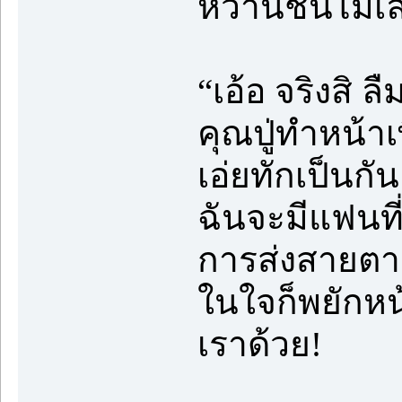
หวานชื่นไม่เลื
“เอ้อ จริงสิ 
คุณปู่ทำหน้าเ
เอ่ยทักเป็นกั
ฉันจะมีแฟนที
การส่งสายตาส
ในใจก็พยักหน
เราด้วย!