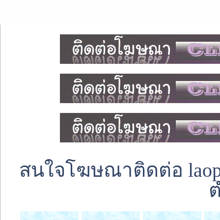
สนใจโฆษณาติดต่อ laoped
ต