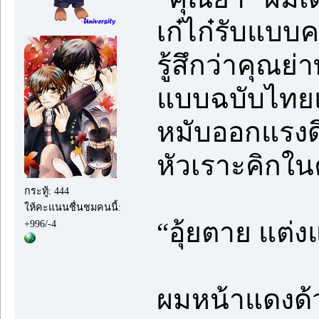
เก๋ไก๋รับแบบ
รู้สึกว่าคุณย
แบบฉบับไทยแท
หมับออกแรงด
หัวเราะคิกใ
กระทู้: 444
ให้คะแนนชื่นชมคนนี้:
“อุ้ยตาย แต่ง
+996/-4
ผมหน้าแดงด้ว