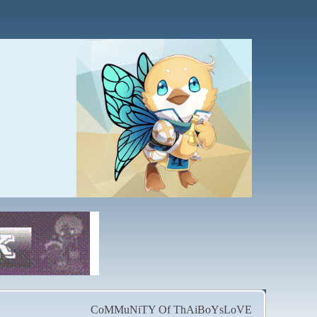
CoMMuNiTY Of ThAiBoYsLoVE