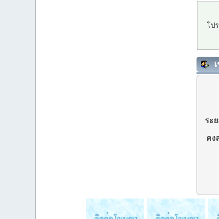
โปร
เ
ระยะ
คงส