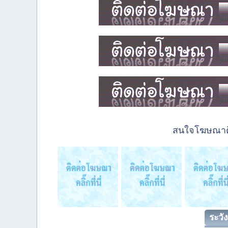
สนใจโฆษณาติด
ระวัง