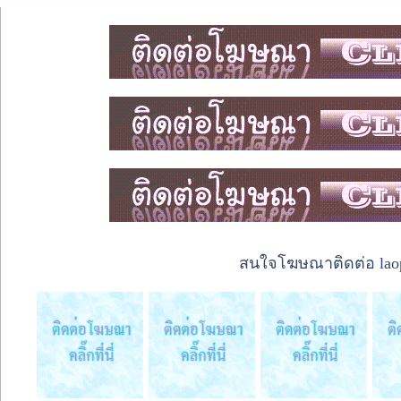
สนใจโฆษณาติดต่อ laope