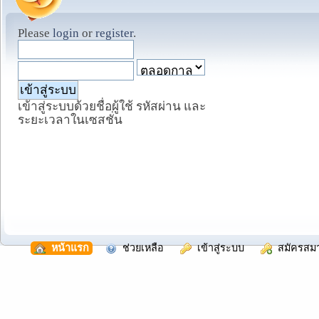
Please
login
or
register
.
เข้าสู่ระบบด้วยชื่อผู้ใช้ รหัสผ่าน และ
ระยะเวลาในเซสชั่น
  หน้าแรก
  ช่วยเหลือ
  เข้าสู่ระบบ
  สมัครสม