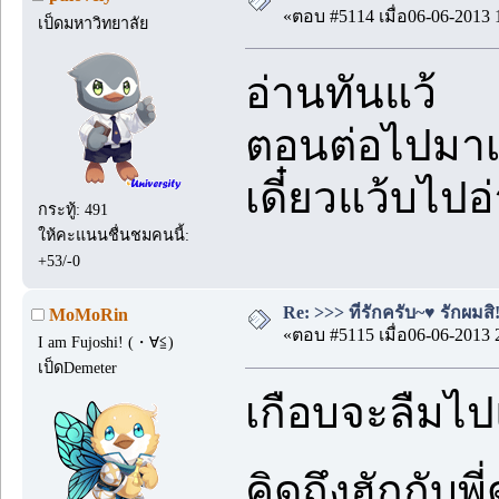
«ตอบ #5114 เมื่อ06-06-2013 
เป็ดมหาวิทยาลัย
อ่านทันแว้
ตอนต่อไปมาเ
เดี๋ยวแว้บไปอ่
กระทู้: 491
ให้คะแนนชื่นชมคนนี้:
+53/-0
Re: >>> ที่รักครับ~♥ รักผมสิ!
MoMoRin
«ตอบ #5115 เมื่อ06-06-2013 
I am Fujoshi! (・∀≦)ゞ
เป็ดDemeter
เกือบจะลืมไป
คิดถึงฮักกับพ