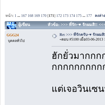
หน้า:
1
...
167
168
169
170
[
171
]
172
173
174
175
...
177
ลงล่า
ผู้เขียน
หัวข้อ: >>> ที่รัก~♥ รักผมสิ!! <<
Re: >>> ที่รักครับ~♥ รักผมสิ!
GGG24
«ตอบ #5100 เมื่อ03-06-2013 
บุคคลทั่วไป
ฮักยั่วมาก
กกกกกกกกก
แต่เจอวินเซนท