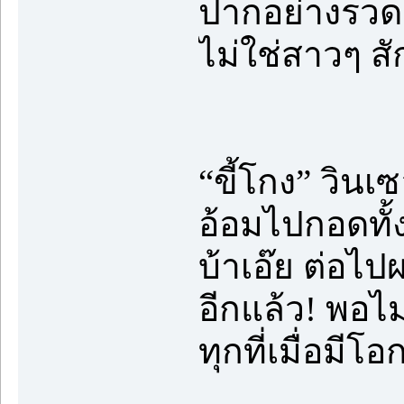
ปากอย่างรวดเ
ไม่ใช่สาวๆ ส
“ขี้โกง” วินเ
อ้อมไปกอดทั้
บ้าเอ๊ย ต่อไป
อีกแล้ว! พอไ
ทุกที่เมื่อมีโ