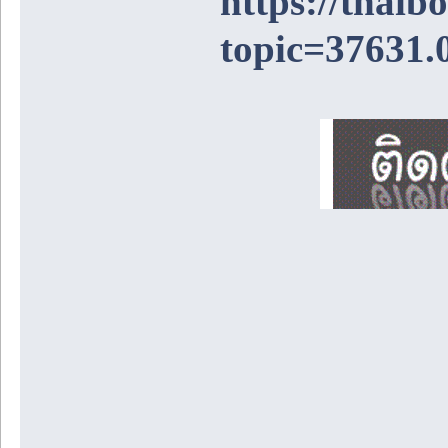
https://thai
topic=37631.