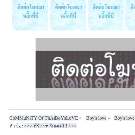
CoMMuNiTY Of ThAiBoYsLoVE
»
Boy's love
»
Boy's love
หัวข้อ:
>>> ที่รัก~♥ รักผมสิ!! <<<