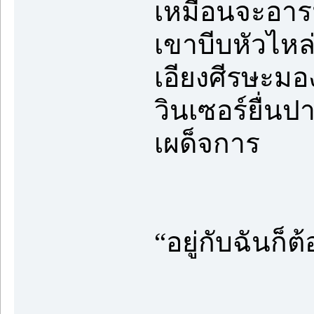
เหมือนจะอาร
เขาบีบหัวไห
เอียงศีรษะมอ
วินเซอร์ยื่นป
เผด็จการ
“อยู่กับฉันก็ต้