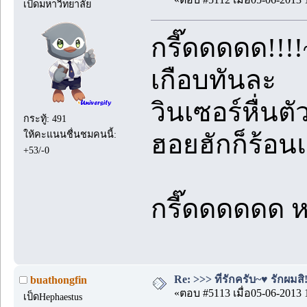
เป็ดมหาวิทยาลัย
กรี๊ดดดดด!!!!
เกือบทันละ
วินเซอร์หื่น
กระทู้: 491
ให้คะแนนชื่นชมคนนี้:
ฮอยฮักก็ร้อนแร
+53/-0
กรี๊ดดดดดด หน
Re: >>> ที่รักครับ~♥ รักผมสิ!
buathongfin
«ตอบ #5113 เมื่อ05-06-2013 
เป็ดHephaestus