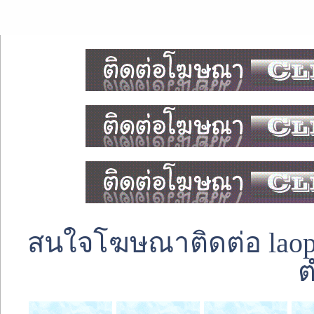
สนใจโฆษณาติดต่อ laoped
ต