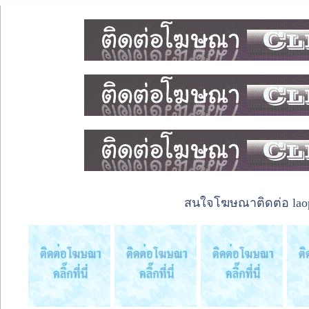
สนใจโฆษณาติดต่อ laope