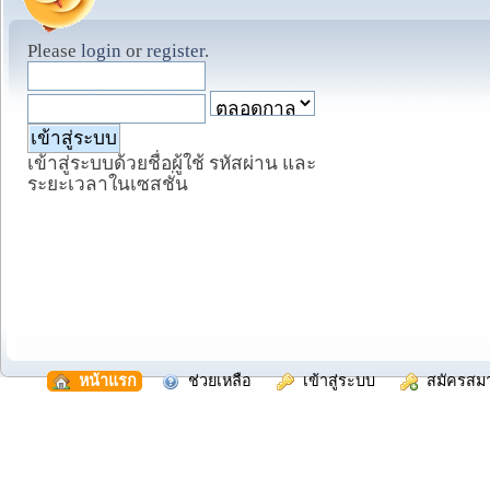
Please
login
or
register
.
เข้าสู่ระบบด้วยชื่อผู้ใช้ รหัสผ่าน และ
ระยะเวลาในเซสชั่น
  หน้าแรก
  ช่วยเหลือ
  เข้าสู่ระบบ
  สมัครสม