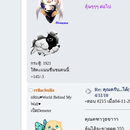
ลุ้นๆๆๆ ต่อไป
กระทู้: 1921
ให้คะแนนชื่นชมคนนี้:
+145/-3
Re: คุณครับ...ได้
rellachulla
4/11/10
iiRita♥World Behind My
«ตอบ #215 เมื่อ04-11-2
Wall♥
เป็ดDemeter
คุณคฑาวุธขาาา
ลุ้นไส้จะขาดดด 555