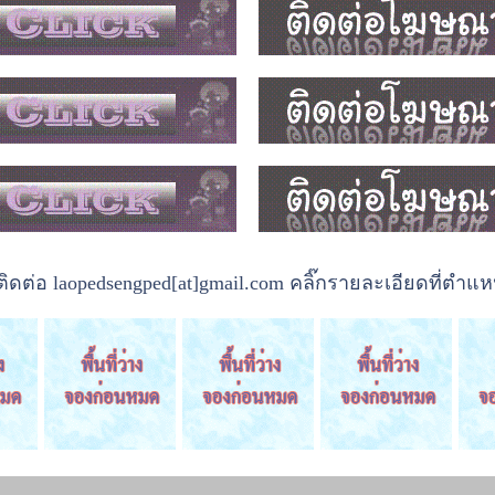
ต่อ laopedsengped[at]gmail.com คลิ๊กรายละเอียดที่ตำแหน