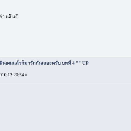
่า แง๊ แง๊
(ฟัน)ผมแล้วก็มารักกันเถอะครับ บทที่ 4 "" UP
010 13:20:54 »