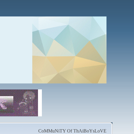
CoMMuNiTY Of ThAiBoYsLoVE