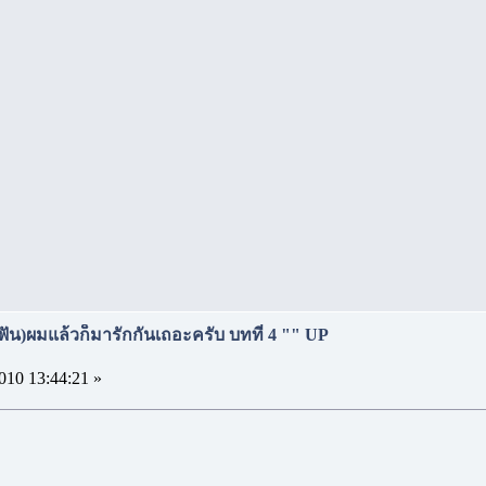
(ฟัน)ผมแล้วก็มารักกันเถอะครับ บทที่ 4 "" UP
010 13:44:21 »