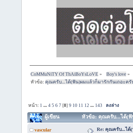
CoMMuNiTY Of ThAiBoYsLoVE
»
Boy's love
»
หัวข้อ:
คุณครับ...ได้(ฟัน)ผมแล้วก็มารักกันเถอะครับ
หน้า:
1
...
4
5
6
7
[
8
]
9
10
11
12
...
143
ลงล่าง
ผู้เขียน
หัวข้อ: คุณครับ...ได้(ฟ
Re: คุณครับ...ได้
vascular