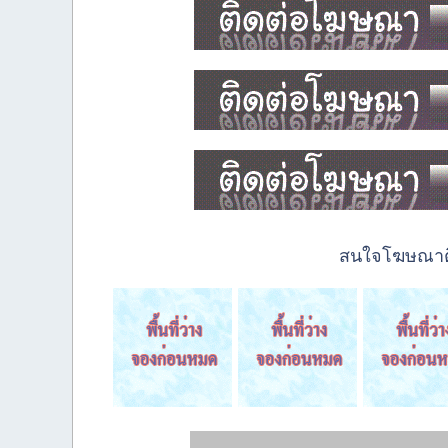
สนใจโฆษณาติด