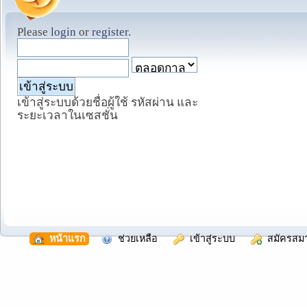
Please
login
or
register
.
เข้าสู่ระบบด้วยชื่อผู้ใช้ รหัสผ่าน และ
ระยะเวลาในเซสชั่น
  หน้าแรก
  ช่วยเหลือ
  เข้าสู่ระบบ
  สมัครสม