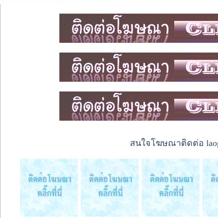
สนใจโฆษณาติดต่อ laope