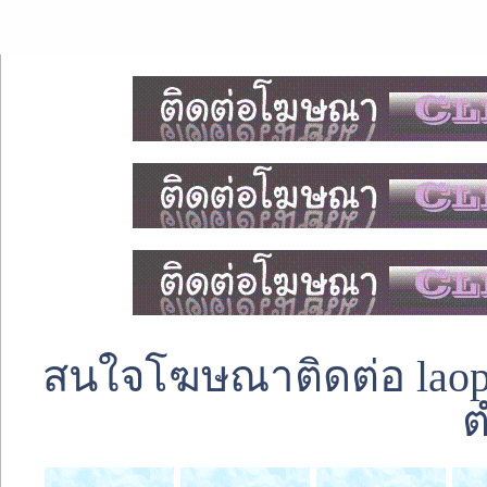
สนใจโฆษณาติดต่อ laoped
ต