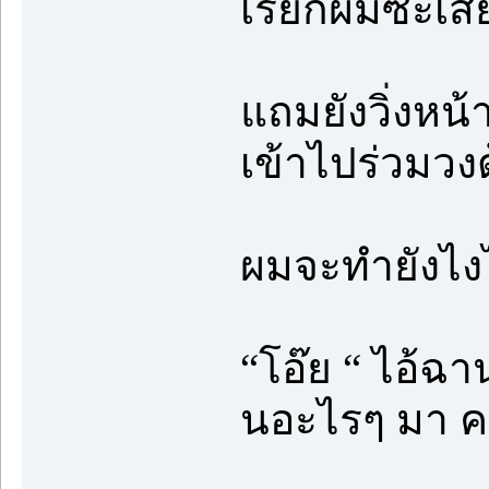
เรียกผมซะเสี
แถมยังวิ่งหน้
เข้าไปร่วมวง
ผมจะทำยังไง
“โอ๊ย “ ไอ้ฉาน
นอะไรๆ มา คว