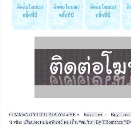
CoMMuNiTY Of ThAiBoYsLoVE
»
Boy's love
»
Boy's love
หัวข้อ:
เมื่อแหงนมองจันทร์ ผมเห็น “ตะวัน” By TRomance "อัพ