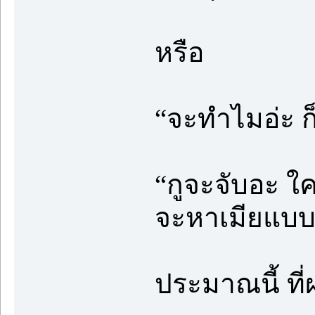
หรือ
“จะทำไมอ่ะ ก็
“กูจะจับอะ ใ
จะหาเมียแบบ
ประมาณนี้ ที