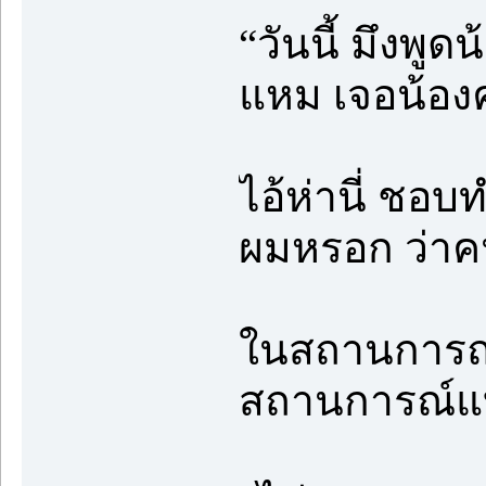
“วันนี้ มึงพู
แหม เจอน้องคร
ไอ้ห่านี่ ชอบ
ผมหรอก ว่าคนท
ในสถานการณ์แ
สถานการณ์แ