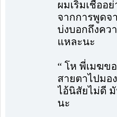
ผมเริ่มเชื่ออ
จากการพูดจาท
บ่งบอกถึงคว
แหละนะ
“ โห พี่เมฆขอ
สายตาไปมองห
ไอ้นิสัยไม่ดี
นะ