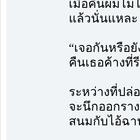
เมื่อคืนผมไม
แล้วนั่นแหละ
“เจอกันหรือยั
คืนเธอค้างที่รี
ระหว่างที่ปล่
จะนึกออกรางๆ 
สนมกับไอ้ฉา