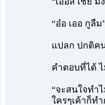
“เออสิ เชี่ย ม
“อ๋อ เออ กูลืม
แปลก ปกติคนห
คำตอบที่ได้ 
“จะสนใจทำไม
ใครๆเค้าก็ทำ