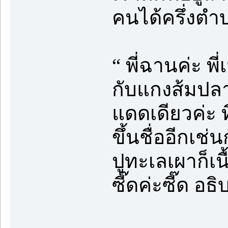
คนได้ครึ่งตำ
“ พี่ฉานค่ะ พี
กับแกงส้มปลา
แดดเดียวค่ะ ที
ขึ้นชื่ออีกเช
ปูทะเลเผาก็เนื
ซี๊ดค่ะซี๊ด อธ