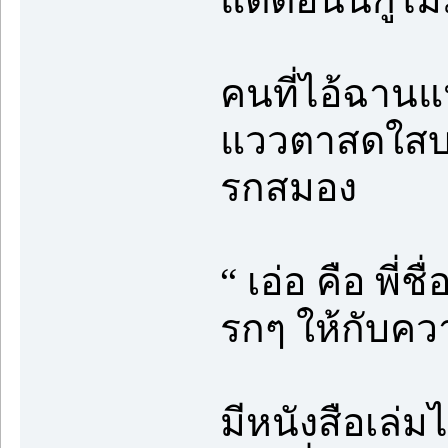
คนที่ไอ้ฉานแ
แววตาสดใสบอ
รกสมอง
“ เอ่อ คือ พี่
รกๆ ให้กับคว
มีหนังสือเล่ม