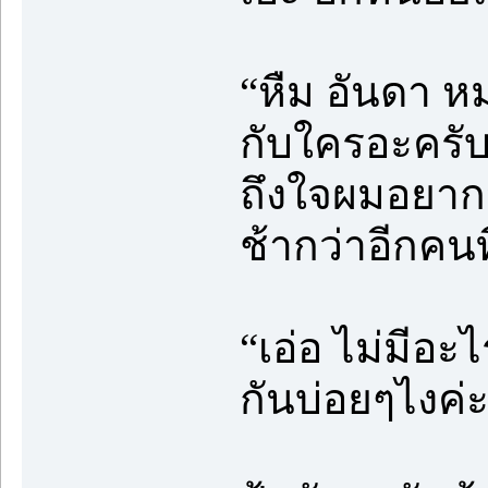
“หืม อันดา หม
กับใครอะครั
ถึงใจผมอยากจ
ช้ากว่าอีกคนที
“เอ่อ ไม่มีอะ
กันบ่อยๆไงค่ะ