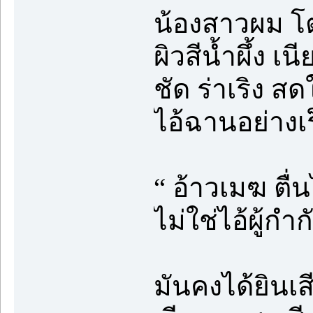
น้องสาวผม โ
ผิวสีน้ำผึ้ง เ
ชัด ร่าเริง ส
ไอ้ฉานอย่างเ
“ อ้าวเมฆ ตื่
ไม่ใช่ไอ้ผู้กำ
มันคงได้ยินเส