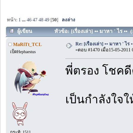
หน้า:
1
...
46
47
48
49
[
50
]
ลงล่าง
ผู้เขียน
หัวข้อ: [เรื่องเล่า] •• มาหา ' ไร •• 
Re: [เรื่องเล่า] •• มาหา ' ไร •
MaRiTt_TCL
«ตอบ #1470 เมื่อ15-05-2011 
เป็ดHephaestus
พี่ตรอง โชคดี
เป็นกำลังใจให
กระทู้: 1511