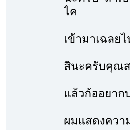
ไค
เข้ามาเฉลย
สินะครับคุ
แล้วก้ออยาก
ผมแสดงความค