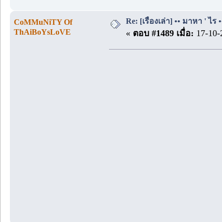
Re: [เรื่องเล่า] •• มาหา ' ไร •
CoMMuNiTY Of
ThAiBoYsLoVE
«
ตอบ #1489 เมื่อ:
17-10-