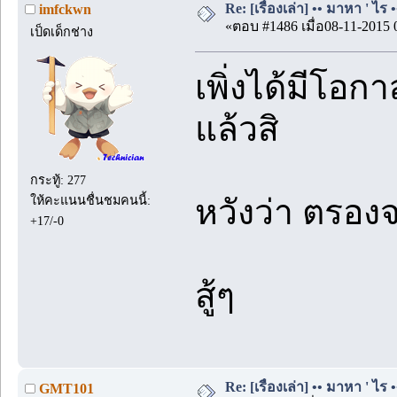
Re: [เรื่องเล่า] •• มาหา ' ไร •
imfckwn
«ตอบ #1486 เมื่อ08-11-2015 
เป็ดเด็กช่าง
เพิ่งได้มีโอก
แล้วสิ
กระทู้: 277
ให้คะแนนชื่นชมคนนี้:
หวังว่า ตรอง
+17/-0
สู้ๆ
Re: [เรื่องเล่า] •• มาหา ' ไร •
GMT101