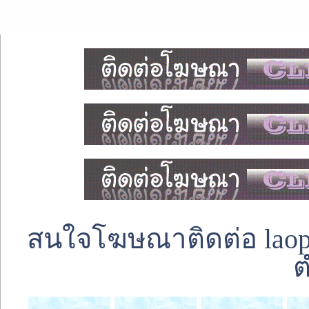
สนใจโฆษณาติดต่อ laoped
ต