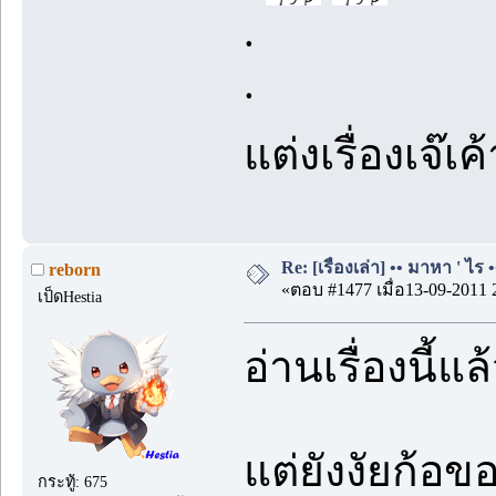
.
.
แต่งเรื่องเจ๊เค
Re: [เรื่องเล่า] •• มาหา ' ไร •
reborn
«ตอบ #1477 เมื่อ13-09-2011 
เป็ดHestia
อ่านเรื่องนี้
แต่ยังงัยก้อข
กระทู้: 675