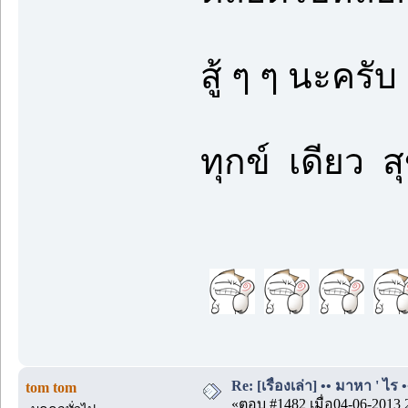
สู้ ๆ ๆ นะครับ
ทุกข์ เดียว ส
Re: [เรื่องเล่า] •• มาหา ' ไร •
tom tom
«ตอบ #1482 เมื่อ04-06-2013 