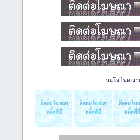
สนใจโฆษณาติด