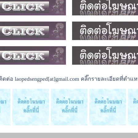
ต่อ laopedsengped[at]gmail.com คลิ๊กรายละเอียดที่ตำแหน