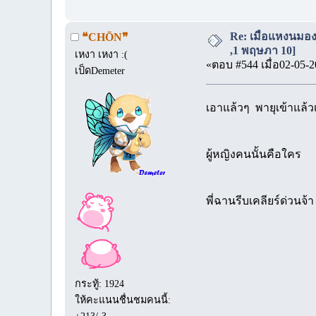
Re: เมื่อแหงนมอง
❝CHŌN❞
,1 พฤษภา 10]
เหงา เหงา :(
«ตอบ #544 เมื่อ02-05-2
เป็ดDemeter
เอาแล้วๆ พายุเข้าแล้วเ
ผู้หญิงคนนั้นคือใคร
พี่ฉานรีบเคลียร์ด่วนจ้า
กระทู้: 1924
ให้คะแนนชื่นชมคนนี้:
+213/-3