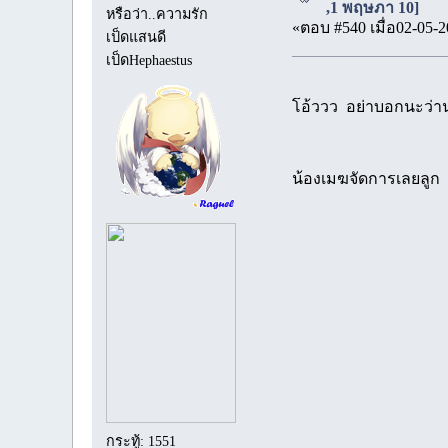
,1 พฤษภา 10]
หรือว่า..ความรัก
«ตอบ #540 เมื่อ02-05-2
เป็ดแสนดี
เป็ดHephaestus
โอ้ววว อย่าบอกนะว่
น้องเมฆจัดการเลยลูก
กระทู้: 1551