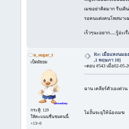
เมฆอย่าคิดมาก รีบเดิน
รอคนแต่งคนโพสมาเ
เร็วๆนะอยาก.....รู้อ่ะเ
Re: เมื่อแหงนมอง
n_sugar_t
,1 พฤษภา 10]
เป็ดมัธยม
«ตอบ #543 เมื่อ02-05-2
ฉาน เคลียร์ตัวเองด่ว
กระทู้: 129
ไม่งั้นจะยุให้น้องเมฆ
ให้คะแนนชื่นชมคนนี้:
+13/-0