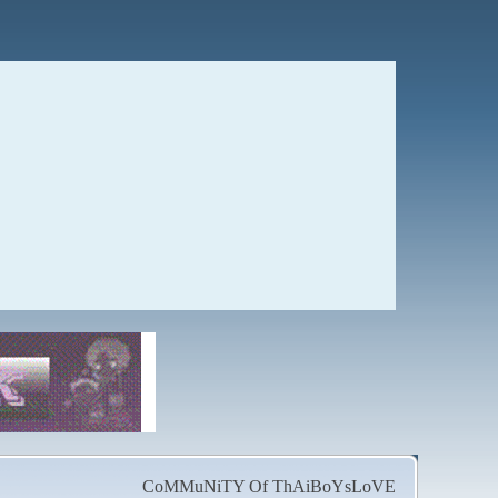
CoMMuNiTY Of ThAiBoYsLoVE