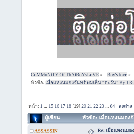
CoMMuNiTY Of ThAiBoYsLoVE
»
Boy's love
»
หัวข้อ:
เมื่อแหงนมองจันทร์ ผมเห็น “ตะวัน” By TRo
หน้า:
1
...
15
16
17
18
[
19
]
20
21
22
23
...
84
ลงล่าง
ผู้เขียน
หัวข้อ: เมื่อแหงนมองจ
Re: เมื่อแหงนมอง
ASSASSIN