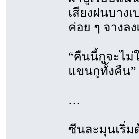
เสียงฝนบางเบ
ค่อย ๆ จางลง
“คืนนี้กูจะไม
แขนกูทั้งคืน”
…
ซีนละมุนเริ่ม