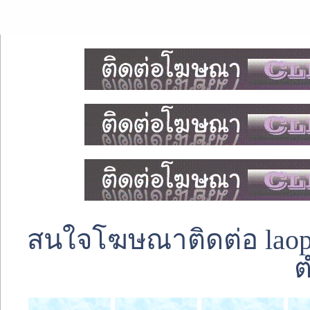
สนใจโฆษณาติดต่อ laoped
ต