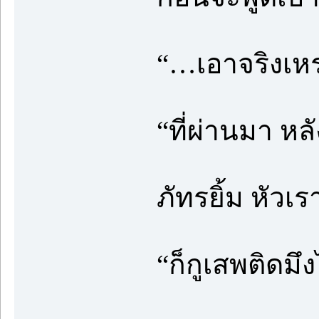
“…เอาจริงเห
“ที่ผ่านมา หล
ภัทรยิ้ม หัวเ
“ก็กูเสพติดมึ