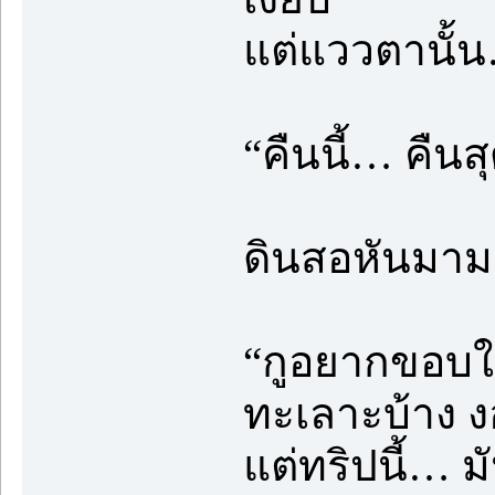
แต่แววตานั้น…
“คืนนี้… คืน
ดินสอหันมาม
“กูอยากขอบใจ
ทะเลาะบ้าง ง
แต่ทริปนี้… 