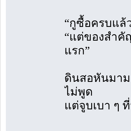
“กูซื้อครบแล้
“แต่ของสำคั
แรก”
ดินสอหันมาม
ไม่พูด
แต่จูบเบา ๆ ท