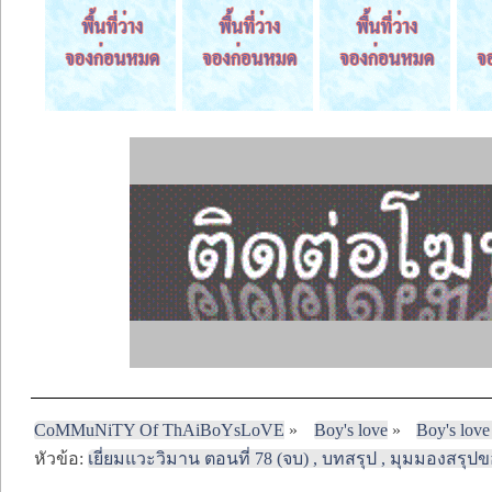
CoMMuNiTY Of ThAiBoYsLoVE
»
Boy's love
»
Boy's love
หัวข้อ:
เยี่ยมแวะวิมาน ตอนที่ 78 (จบ) , บทสรุป , มุมมองสร