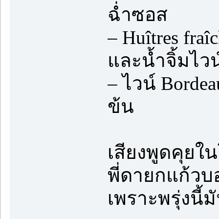
ฉ่ำซอส
– Huîtres fr
และน้ำจิ้มไว
– ไวน์ Bordea
ข้น
เสียงพูดคุยใน
พี่ดายกแก้วบ
เพราะพรุ่งนี