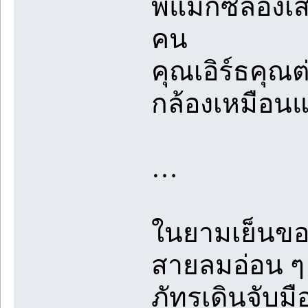
พี่แม็กซ์ลองเ
คน
คุณเอิร์ธคุณ
กล้องเหมือน
…
ในยามเย็นขอ
สายลมอ่อน ๆ 
ภัทรเดินจับม