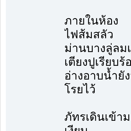
ภายในห้อง
ไฟส้มสลัว
ม่านบางลู่ลม
เตียงปูเรียบร้
อ่างอาบน้ำยั
โรยไว้
ภัทรเดินเข้าม
เงียบ