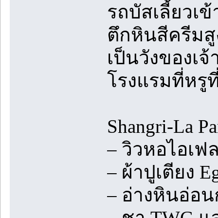
รถบัสเลี้ยวเข
ตึกหินสีครีมส
เป็นวังของเจ้
โรงแรมที่หรูที
Shangri-La Pa
– วิวหอไอเฟ
– ผ้าปูเตียง E
– อ่างหินอ่อ
– ชา TWG และ