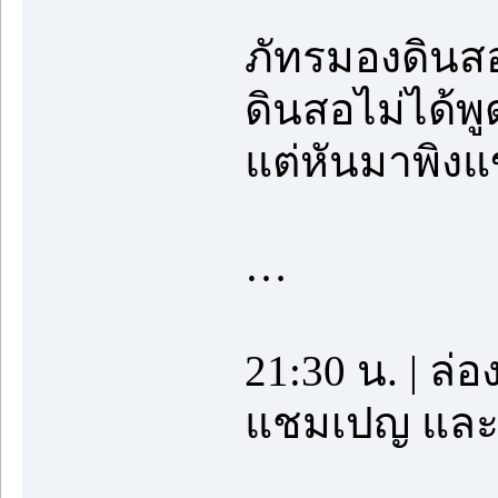
ภัทรมองดินส
ดินสอไม่ได้พู
แต่หันมาพิง
…
21:30 น. | ล่
แชมเปญ และคว