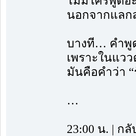
ไม่มีใครพูดอ
นอกจากแลกส
บางที… คำพูด
เพราะในแววตา
มันคือคำว่า “
…
23:00 น. | กล