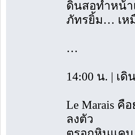
ดินสอทำหน้าแ
ภัทรยิ้ม… เหม
…
14:00 น. | เด
Le Marais คื
ลงตัว
ตรอกหินแคบ 