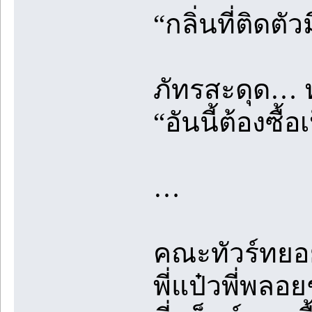
“กลิ่นที่ติดตั
ภัทรสะดุด… ห
“อันนี้ต้องซื้
…
คณะทัวร์ทยอย
พี่แป๋วพี่พลอ