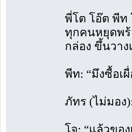
พี่โต โอ๊ต พี
ทุกคนหยุดพร้
กล่อง ขึ้นวาง
พีท: “มึงซื้อเ
ภัทร (ไม่มอง): 
โจ: “แล้วของเ