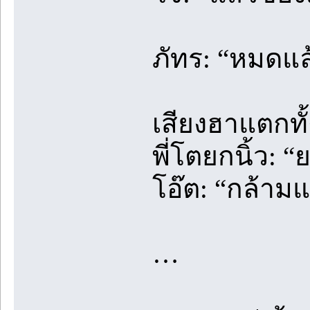
ภัทร: “หมดแล
เสียงฮาแตกทั้
พี่โตยกนิ้ว: 
โอ๊ต: “กล้ามแ
…