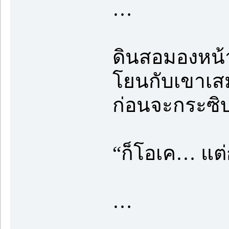
…
ดินสอมองหน้าแ
โยนกับเขาเส
ก่อนจะกระซิ
“ก็โอเค… แต่
…