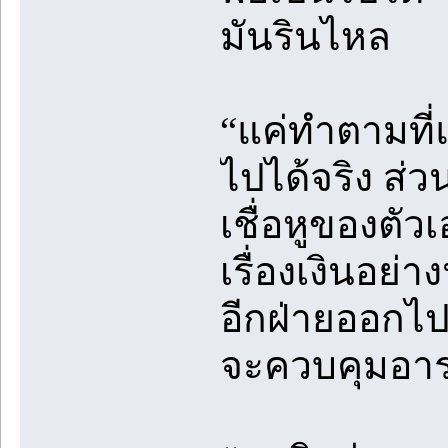
มันรินไหล
“แค่ทำตามที่แ
ไปได้จริง ส่ว
เชื่อหูของตัวเ
เรื่องเงินอย่
อีกฝ่ายออกไป
จะควบคุมอารม