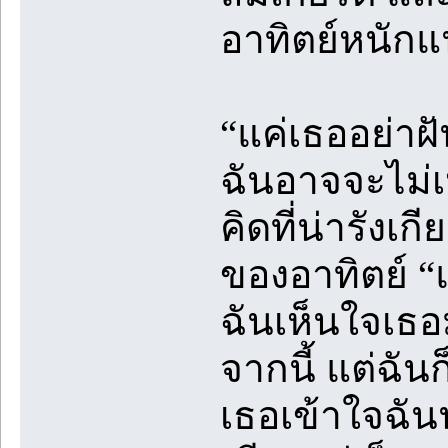
อาทิตย์หนักแ
“แค่เธออย่าฝั
ฉันอาจจะไม่เ
คิดที่น่ารังเ
ของอาทิตย์ “แ
ฉันเห็นใจเธอม
จากนี้ แต่ฉั
เธอเข้าใจฉันน