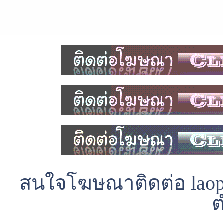
สนใจโฆษณาติดต่อ laoped
ต