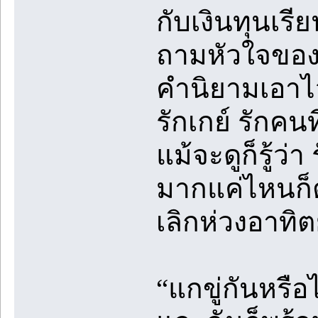
กับเงินทุนเรี
ถามหัวใจของตั
คำนิยามเอาไว
รักเกย์ รักคน
แม้จะดูก็รู้ว่
มากแค่ไหนก็ต
เลิกห่วงอาทิต
“แกขู่กันหรือ