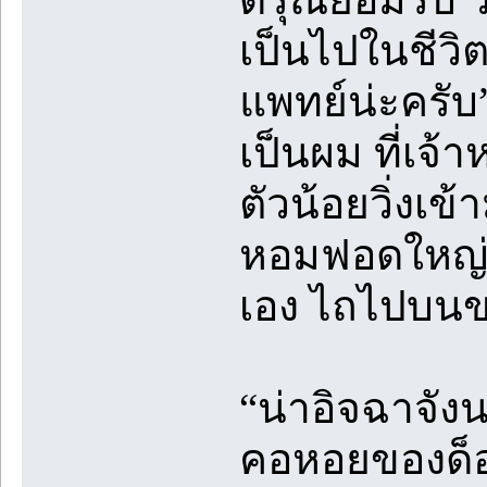
เป็นไปในชีวิต
แพทย์น่ะครับ”
เป็นผม ที่เจ้า
ตัวน้อยวิ่งเ
หอมฟอดใหญ่ ก
เอง ไถไปบนข
“น่าอิจฉาจังน
คอหอยของด็อค