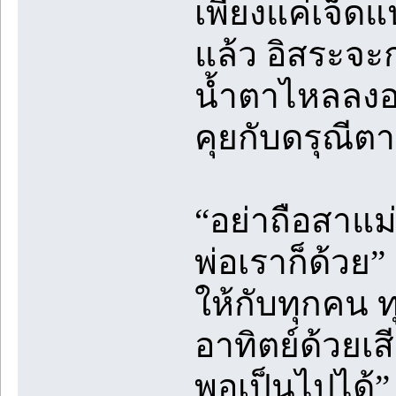
เพียงแค่เจ็ด
แล้ว อิสระจะก
น้ำตาไหลลงอา
คุยกับดรุณีต
“อย่าถือสาแม
พ่อเราก็ด้วย” 
ให้กับทุกคน ท
อาทิตย์ด้วยเสี
พอเป็นไปได้” 