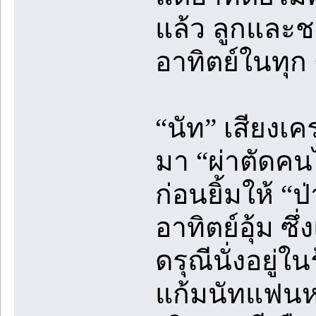
แล้ว ลูกและ
อาทิตย์ในทุก 
“นัท” เสียงเคร
มา “ผ่าตัดคน
ก่อนยิ้มให้ “
อาทิตย์อุ้ม ซึ
ดรุณีนั่งอยู่
แก้มนัทแฟนห