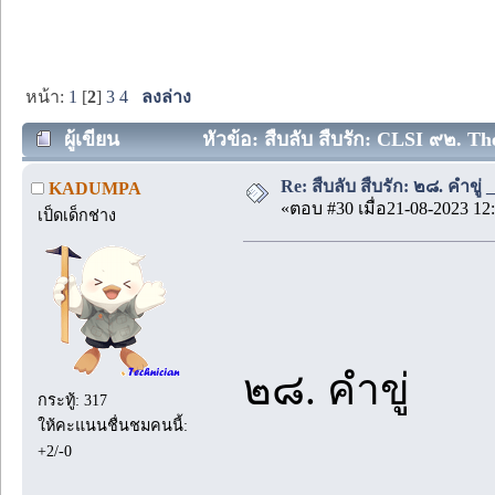
หน้า:
1
[
2
]
3
4
ลงล่าง
ผู้เขียน
หัวข้อ: สืบลับ สืบรัก: CLSI ๙๒. Th
Re: สืบลับ สืบรัก: ๒๘. คำขู่ 
KADUMPA
«ตอบ #30 เมื่อ21-08-2023 12:
เป็ดเด็กช่าง
๒๘. คำขู่
กระทู้: 317
ให้คะแนนชื่นชมคนนี้:
+2/-0