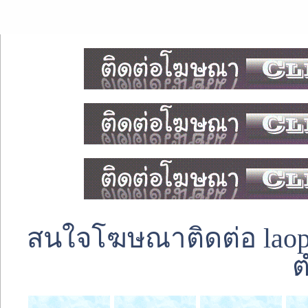
สนใจโฆษณาติดต่อ laoped
ต