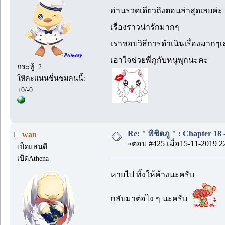
อ่านรวดเดียวถึงตอนล่าสุดเลยค่ะ
เรื่องราวน่ารักมากๆ
เราชอบวิธีการดำเนินเรื่องมากๆเ
เอาใจช่วยพี่ภูกับหนูพุกนะคะ
กระทู้: 2
ให้คะแนนชื่นชมคนนี้:
+0/-0
Re: " พิชิตภู " : Chapter 18 -
wan
«ตอบ #425 เมื่อ15-11-2019 2
เป็ดแสนดี
เป็ดAthena
หายไป ทิ้งให้ค้างนะครับ
กลับมาต่อไง ๆ นะครับ