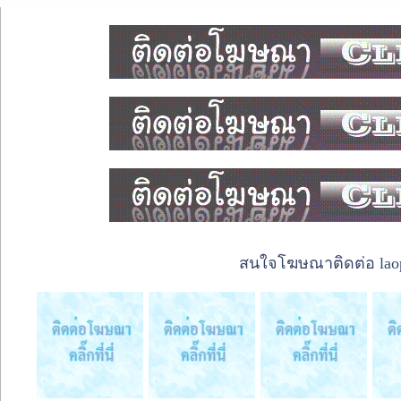
สนใจโฆษณาติดต่อ laope