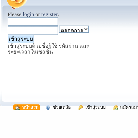
Please
login
or
register
.
เข้าสู่ระบบด้วยชื่อผู้ใช้ รหัสผ่าน และ
ระยะเวลาในเซสชั่น
  หน้าแรก
  ช่วยเหลือ
  เข้าสู่ระบบ
  สมัครสม