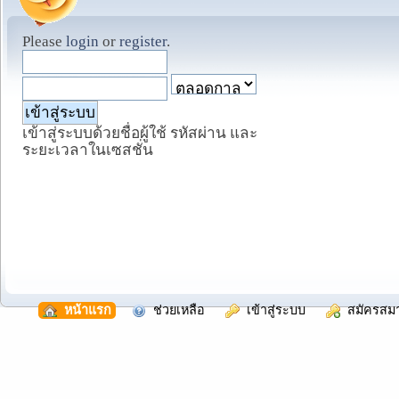
Please
login
or
register
.
เข้าสู่ระบบด้วยชื่อผู้ใช้ รหัสผ่าน และ
ระยะเวลาในเซสชั่น
  หน้าแรก
  ช่วยเหลือ
  เข้าสู่ระบบ
  สมัครสม