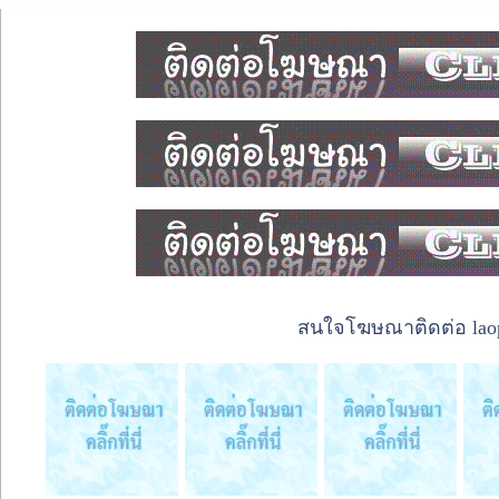
สนใจโฆษณาติดต่อ laope