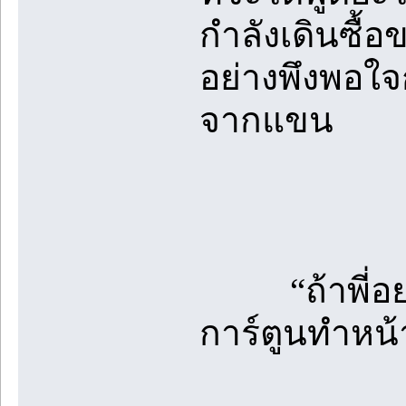
กำลังเดินซื้อ
อย่างพึงพอใ
จากแขน
“ถ้าพี่อยากด
การ์ตูนทำหน้