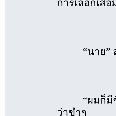
การเลือกเสื้
“นาย” สองข
“ผมก็มีชื่อ
ว่าขำๆ