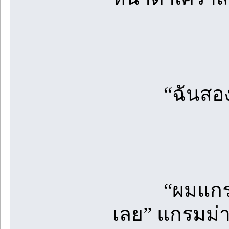
“ฉันสองเป็น
“ผมแกรมม่า
เลย” แกรมม่าว