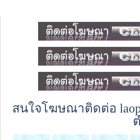
สนใจโฆษณาติดต่อ laoped
ต