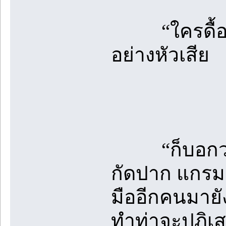
“ใครดื้อ น
อย่างหัวเสีย
“ก็บอกว่าอย
กัดปาก แกรมม
มืออีกคนมายั
ทำท่าจะปฏิเส