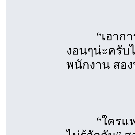
“เอาการ์ดข
งอนๆน่ะครับ
พนักงาน สอง
“ใครแฟนนาย