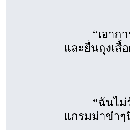
“เอาการ์ดผม
และยื่นถุงเสื
“ฉันไม่รับ 
แกรมม่าขำๆน