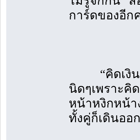
ไม่รู้จักกัน”
การ์ดของอีกค
“คิดเงินเลย
นิดๆเพราะคิดว
หน้าหงิกหน้า
ทั้งคู่ก็เดินอ