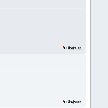
เข้าสู่ระบบ
เข้าสู่ระบบ