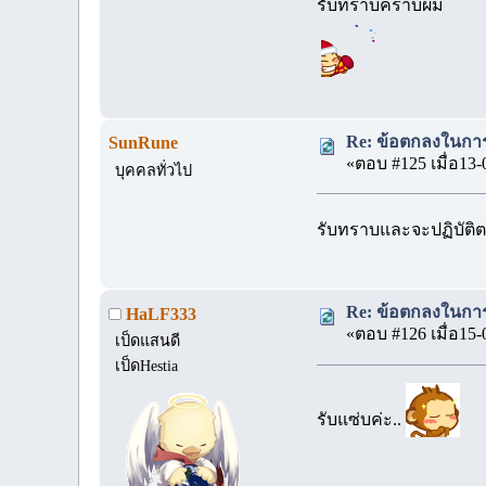
รับทราบคร้าบผม
Re: ข้อตกลงในการ
SunRune
«ตอบ #125 เมื่อ13-
บุคคลทั่วไป
รับทราบและจะปฏิบัติ
Re: ข้อตกลงในการ
HaLF333
«ตอบ #126 เมื่อ15-
เป็ดแสนดี
เป็ดHestia
รับแซ่บค่ะ..