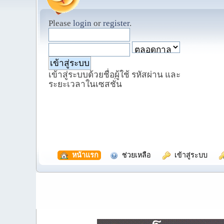
Please
login
or
register
.
เข้าสู่ระบบด้วยชื่อผู้ใช้ รหัสผ่าน และ
ระยะเวลาในเซสชั่น
  หน้าแรก
  ช่วยเหลือ
  เข้าสู่ระบบ