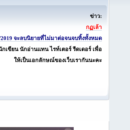
ข่าว:
กฏเล้า
2019 จะลบนิยายที่ไม่มาต่อจนจบทิ้งทั้งหมด
นักเขียน นักอ่านแทน ไรท์เตอร์ รีดเดอร์ เพื่อ
ให้เป็นเอกลักษณ์ของเว็บเรากันนะคะ