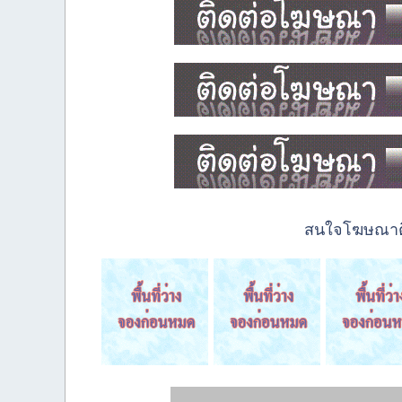
สนใจโฆษณาติด