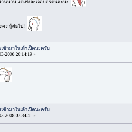
ื่นน๊านนาน แต่เพิ่งจะเจอบอร์ดนี้ล่ะนะ
ะ สู้ต่อไป!
เข้ามาในเล้าเป็ดนะครับ
03-2008 20:14:19 »
เข้ามาในเล้าเป็ดนะครับ
03-2008 07:34:41 »