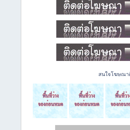
สนใจโฆษณาติด