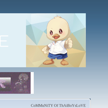
CoMMuNiTY Of ThAiBoYsLoVE