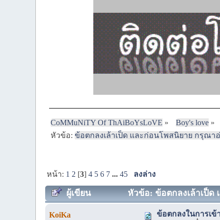
CoMMuNiTY Of ThAiBoYsLoVE
»
Boy's love
»
หัวข้อ:
ข้อตกลงเล้าเป็ด และก่อนโพสนิยาย กรุณาอ
หน้า:
1
2
[
3
]
4
5
6
7
...
45
ลงล่าง
ผู้เขียน
หัวข้อ: ข้อตกลงเล้าเป็ด
ข้อตกลงในการเข้า
KoiKa