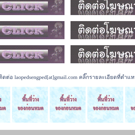
ต่อ laopedsengped[at]gmail.com คลิ๊กรายละเอียดที่ตำแหน