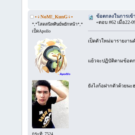
ข้อตกลงในการเข้า
•♀NoM!_KunG♀•
«ตอบ #62 เมื่อ22-0
*,*โสดสนิทศิษย์พยักหน้า*,*
เป็ดApollo
เป็ดตัวใหม่มารายงาน
แย้วจะปฏิบัติตามข้อต
ยังไงก้อฝากตัวด้วยน
กระทู้: 7524