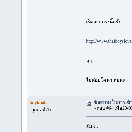
เริ่มจากตรงนี้ครับ...
http://www.thaiboyslov
หุๆ
ไม่ค่อยโคนาเลยนะ
ข้อตกลงในการเข้า
boykook
«ตอบ #64 เมื่อ23-0
บุคคลทั่วไป
อืมม..