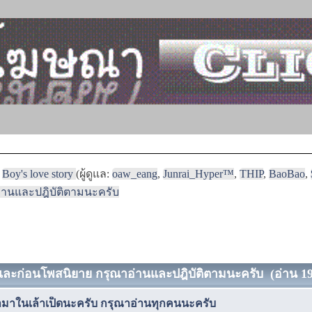
Boy's love story
(ผู้ดูแล:
oaw_eang
,
Junrai_Hyper™
,
THIP
,
BaoBao
,
่านและปฎิบัติตามนะครับ
 และก่อนโพสนิยาย กรุณาอ่านและปฎิบัติตามนะครับ (อ่าน 199
มาในเล้าเป็ดนะครับ กรุณาอ่านทุกคนนะครับ