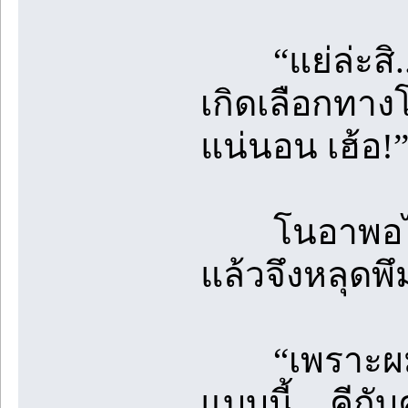
“แย่ล่ะสิ... ค
เกิดเลือกทางโ
แน่นอน เฮ้อ!
โนอาพอได้ยิน
แล้วจึงหลุดพึ
“เพราะผมแท้ 
แบบนี้ ...คีก