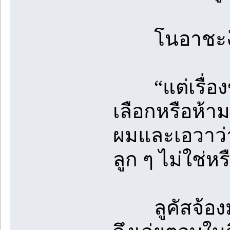
โนอาชะงัก ก่
“แต่เรื่องข
เลือกหรือห้าม
ผมและเอวาว่า
ลูก ๆ ไม่ใช่หร
ลูคัสจ้องมอง