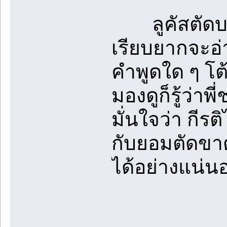
ลูคัสตัดบท
เรียบยากจะอ่
คำพูดใด ๆ โต้
มองดูก็รู้ว่าพ
มั่นใจว่า กีร
กับยอมตัดขาด
ได้อย่างแน่น