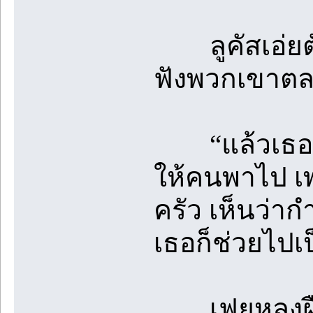
ลูคัสเอ่ยตัด
ฟังพวกเขาต
“แล้วเธอจะ
ให้คนพาไป เพ
ครัว เห็นว่าก
เธอก็ช่วยไปเ
เฟยหลงฝืนยิ