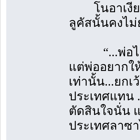
โนอาเงียบกริ
ลูคัสนั้นคงไม่
“...พ่อไม่ได
แต่พ่ออยากใ
เท่านั้น...ยก
ประเทศแทน ...
ตัดสินใจนั่น
ประเทศลาซาไม่