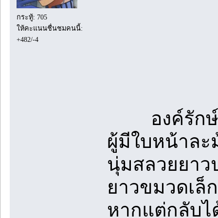
กระทู้: 705
ให้คะแนนชื่นชมคนนี้:
+482/-4
องค์รักษ์ผิว
ผู้มีใบหน้าล
นุ่มสลวยยาวป
ยาวขมวดเล็กน
หากแต่กลับไ