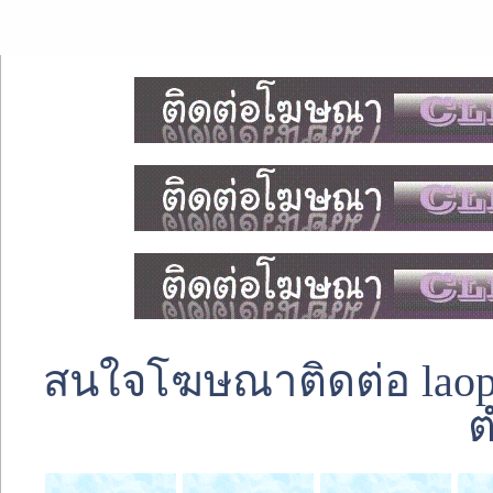
สนใจโฆษณาติดต่อ laoped
ต