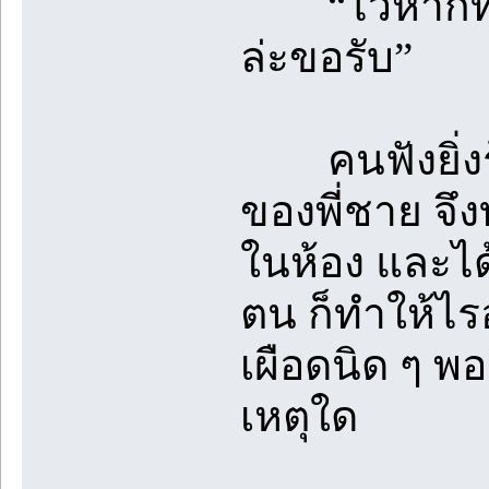
“ไว้หากท่าน
ล่ะขอรับ”
คนฟังยิ่งรู้
ของพี่ชาย จึ
ในห้อง และได้
ตน ก็ทำให้ไรอ
เผือดนิด ๆ พ
เหตุใด