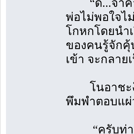
“ดี...จำคำพ
พ่อไม่พอใจไม
โกหกโดยนำเร
ของคนรู้จักคุ้
เข้า จะกลายเ
โนอาชะงัก ส
พึมพำตอบแผ่
“ครับท่านพ