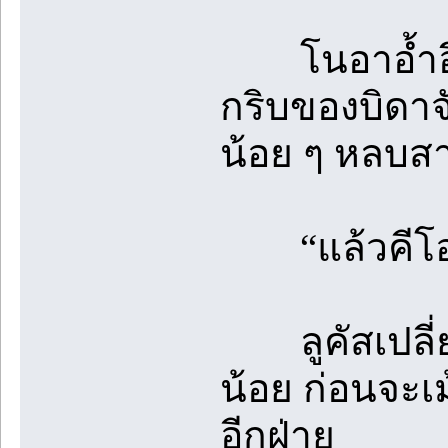
โนอาอ้ำอึ้ง
กริบของบิดาจ
น้อย ๆ หลบส
“แล้วคีโอเป
ลูคัสเปลี่ยน
น้อย ก่อนจะเ
อีกฝ่าย