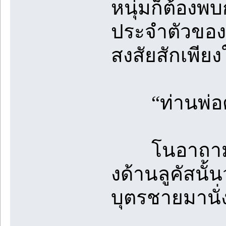
หนุ่มก็ต้องพ
ประจำตัวของ
สงสัยสักเพียง
“ท่านพ่อต้
โนอาถามคนที
งด้านลูคัสนั้
บุตรชายมานั่งท