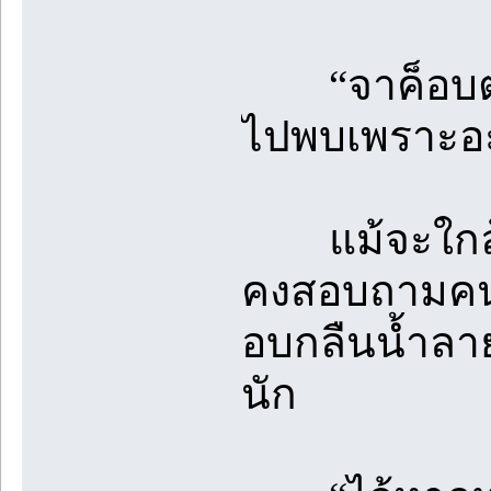
“จาค็อบตกลงไ
ไปพบเพราะอ
แม้จะใกล้ถึง
คงสอบถามคนที
อบกลืนน้ำลา
นัก