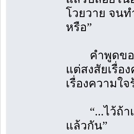
โวยวาย จนทำใ
หรือ”
คำพูดของลูค
แต่สงสัยเรื
เรื่องความใ
“...ไว้ถ้าเข
แล้วกัน”