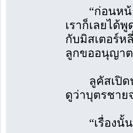
“ก่อนหน้าลู
เราก็เลยได้พูด
กับมิสเตอร์หล
ลูกขออนุญาตพ
ลูคัสเปิดประ
ดูว่าบุตรชายจะ
“เรื่องนั้น..