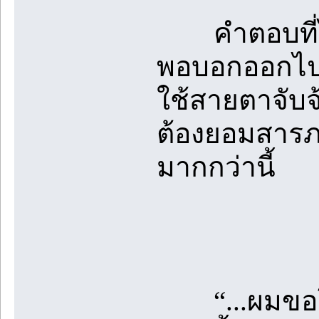
คำตอบที่ได้
พอบอกออกไปเช่
ใช้สายตาจับจ้
ต้องยอมสารภ
มากกว่านี้
“...ผมขอโทษ