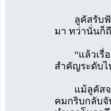
ลูคัสรับฟังอ
มา ทว่านั่นก็
“แล้วเรื่อง
สำคัญระดับไห
แม้ลูคัสจะถ
คมกริบกลับจ